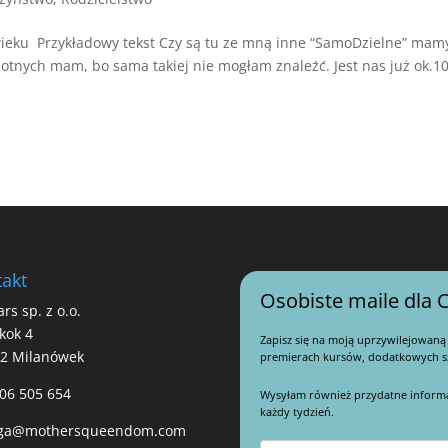
eku Przykładowy tekst Czy są tu ze mną inne “SamoDzielne” mam
otnych mam, bo sama takiej nie mogłam znaleźć. Jest nas już ok.10
akt
Osobiste maile dla C
ars sp. z o.o.
kok 4
Zapisz się na moją uprzywilejowaną
22 Milanówek
premierach kursów, dodatkowych sz
06 505 654
Wysyłam również przydatne informacj
każdy tydzień.
ga@mothersqueendom.com