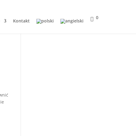
0
Q
Kontakt
ewnić
ie