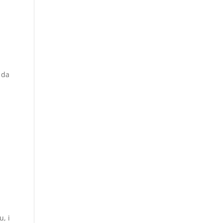
 da
, i