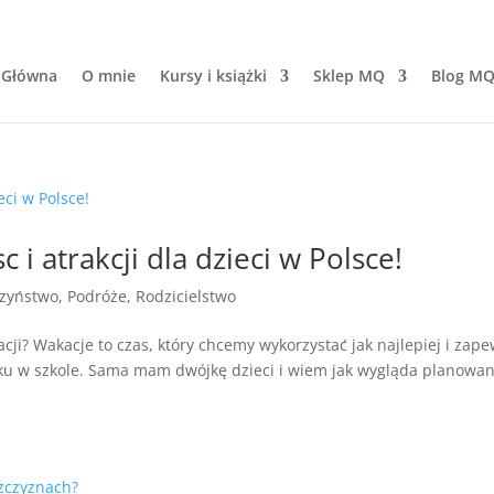
 Główna
O mnie
Kursy i książki
Sklep MQ
Blog M
 i atrakcji dla dzieci w Polsce!
zyństwo
,
Podróże
,
Rodzicielstwo
ji? Wakacje to czas, który chcemy wykorzystać jak najlepiej i zap
ku w szkole. Sama mam dwójkę dzieci i wiem jak wygląda planowan