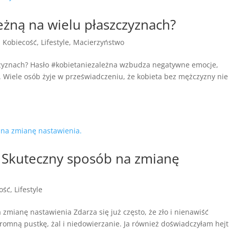
leżną na wielu płaszczyznach?
,
Kobiecość
,
Lifestyle
,
Macierzyństwo
szczyznach? Hasło #kobietaniezależna wzbudza negatywne emocje,
. Wiele osób żyje w przeświadczeniu, że kobieta bez mężczyzny nie
m? Skuteczny sposób na zmianę
ość
,
Lifestyle
 zmianę nastawienia Zdarza się już często, że zło i nienawiść
romną pustkę, żal i niedowierzanie. Ja również doświadczyłam hejtu