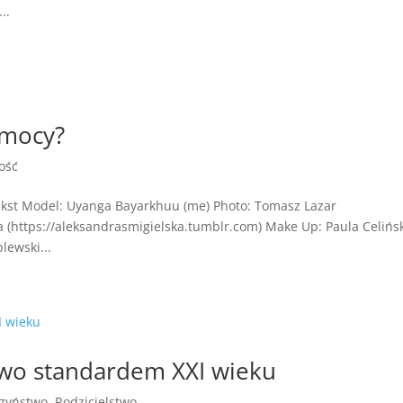
..
emocy?
ość
ekst Model: Uyanga Bayarkhuu (me) Photo: Tomasz Lazar
ka (https://aleksandrasmigielska.tumblr.com) Make Up: Paula Celińs
lewski...
wo standardem XXI wieku
zyństwo
,
Rodzicielstwo