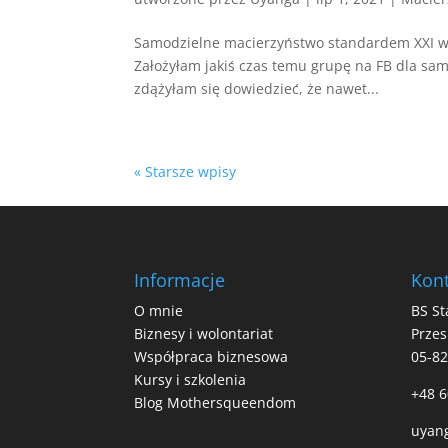
Samodzielne macierzyństwo standardem XXI wi
Założyłam jakiś czas temu grupę na FB dla sam
zdążyłam się dowiedzieć, że nawet...
« Starsze wpisy
Informacje
Kont
O mnie
BS St
Biznesy i wolontariat
Przes
Współpraca biznesowa
05-8
Kursy i szkolenia
+48 6
Blog Mothersqueendom
uyan