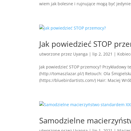
wiem jak bolesne i rujnujące mogą być jedynie.
Jak powiedzieć STOP prz
utworzone przez
Uyanga
|
lip 2, 2021
|
Kobiec
Jak powiedzieć STOP przemocy? Przykładowy t
(http://tomaszlazar.pl/) Retouch: Ola Śmigiels
(https://bluebirdartists.com/) Hair: Maciej Wrób
Samodzielne macierzyńst
utworzone przez
Uyanga
|
lip 1, 2021
|
Macier