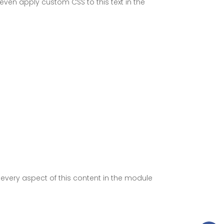
ven apply custom CSS to this text in the
e every aspect of this content in the module