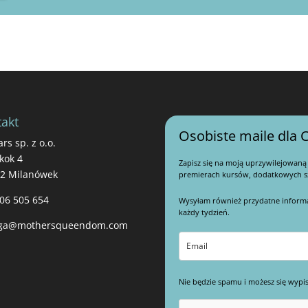
akt
Osobiste maile dla C
ars sp. z o.o.
kok 4
Zapisz się na moją uprzywilejowaną
22 Milanówek
premierach kursów, dodatkowych sz
06 505 654
Wysyłam również przydatne informacj
każdy tydzień.
ga@mothersqueendom.com
Nie będzie spamu i możesz się wypis