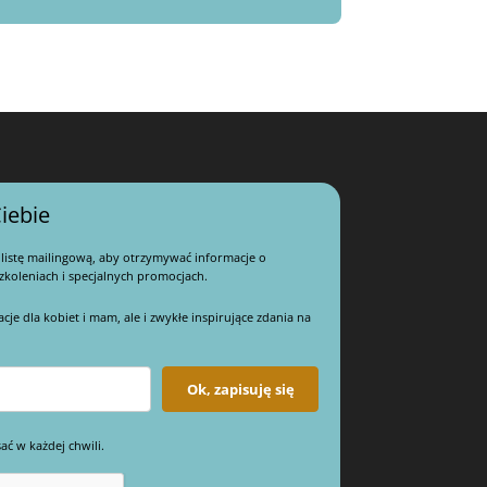
iebie
 listę mailingową, aby otrzymywać informacje o
koleniach i specjalnych promocjach.
e dla kobiet i mam, ale i zwykłe inspirujące zdania na
Ok, zapisuję się
ać w każdej chwili.