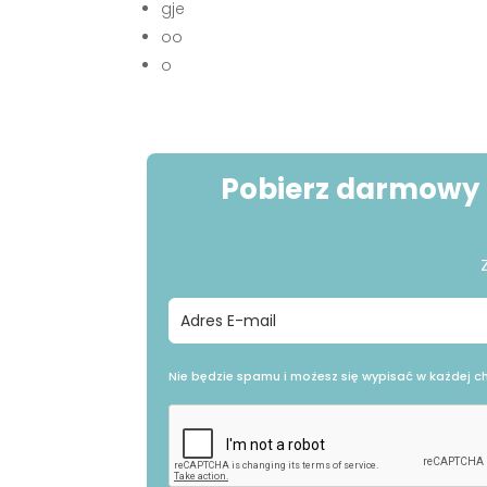
gje
oo
o
Pobierz darmowy 
Nie będzie spamu i możesz się wypisać w każdej chw