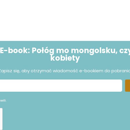
E-book: Połóg mo mongolsku, czy
kobiety
Zapisz się, aby otrzymać wiadomość e-bookiem do pobrania
ili.