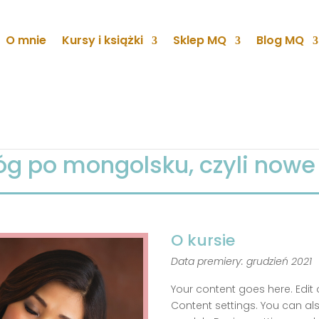
O mnie
Kursy i książki
Sklep MQ
Blog MQ
óg po mongolsku, czyli nowe
O kursie
Data premiery: grudzień 2021
Your content goes here. Edit 
Content settings. You can als