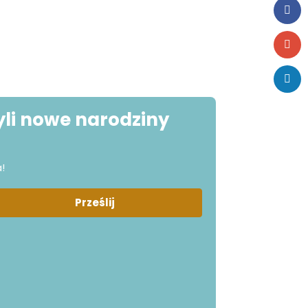
li nowe narodziny
!
Prześlij