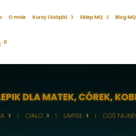
a
O mnie
Kursy i książki
Sklep MQ
Blog MQ
0
EPIK DLA MATEK, CÓREK, KOB
ZA
CIAŁO
UMYSŁ
COŚ FAJN