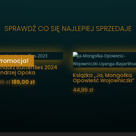
SPRAWDŹ CO SIĘ NAJLEPIEJ SPRZEDAJE
Promocja!
ndarz Butterflies 2024
Andrzej Opoka
Książka „Ja, Mongołka.
Opowieść Wojowniczki”
Pierwotna
Aktualna
,00
zł
189,00
zł
cena
cena
44,99
zł
wynosiła:
wynosi:
199,00 zł.
189,00 zł.