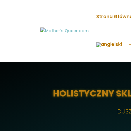
Strona Główn
HOLISTYCZNY SKL
DUS