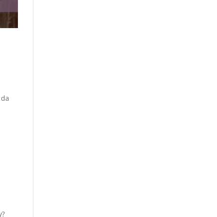
 da
y?