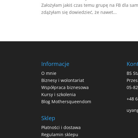
Założyłam jakiś czas temu grupę na FB dla sam
zdążyłam się dowiedzieć, że nawet...
Informacje
Kont
O mnie
BS St
Biznesy i wolontariat
Przes
Współpraca biznesowa
05-8
Kursy i szkolenia
+48 6
Blog Mothersqueendom
uyan
Sklep
Płatności i dostawa
Regulamin sklepu