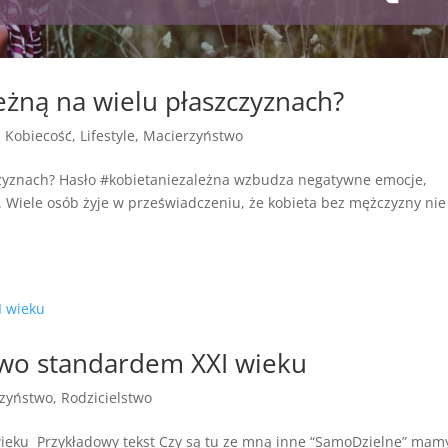
leżną na wielu płaszczyznach?
,
Kobiecość
,
Lifestyle
,
Macierzyństwo
szczyznach? Hasło #kobietaniezależna wzbudza negatywne emocje,
. Wiele osób żyje w przeświadczeniu, że kobieta bez mężczyzny nie
wo standardem XXI wieku
zyństwo
,
Rodzicielstwo
eku Przykładowy tekst Czy są tu ze mną inne “SamoDzielne” mam