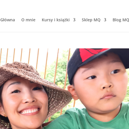
 Główna
O mnie
Kursy i książki
Sklep MQ
Blog M