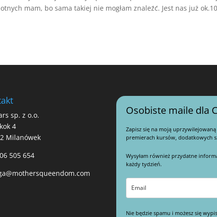
otnych mam, bo sama takiej nie mogłam znaleźć. Jest nas już ok.10
akt
Osobiste maile dla C
ars sp. z o.o.
kok 4
Zapisz się na moją uprzywilejowaną
22 Milanówek
premierach kursów, dodatkowych sz
06 505 654
Wysyłam również przydatne informacj
każdy tydzień.
ga@mothersqueendom.com
Nie będzie spamu i możesz się wypis