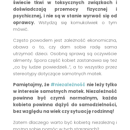
świecie tkwi w toksycznych związkach i
doświadczają przemocy fizycznej i
psychicznej, i nie są w stanie wyrwać się od
oprawcy.
Wstydzą się komukolwiek o tym
mówić.
Często powodem jest zależność ekonomiczna,
obawa o to, czy dam sobie radę sama
utrzymać dzieci. Osobną sprawą są oczywiście
alimenty. Spora część kobiet zastanawia się też
„co by ludzie powiedzieli…”, a to wszystko przez
stereotypy dotyczące samotnych matek.
Pamiętajmy, że
#niezależność
nie leży tylko
w interesie samotnych matek. Niezależność
powinna być czymś normalnym, każda
kobieta powinna dążyć do samodzielności,
bez względu na wiek czy sytuację rodzinną!
Zatem dlaczego warto być kobietą niezależną i
można sobie pomóc w tych staraniach?