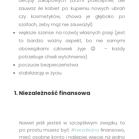
decyzji zakupowych (brzmi przeciętnie, ale
zauważ ile kobiet po kupieniu nowych ubrań
czy kosmetyków, chowa je głęboko po
szafach, żeby mąż nie zauważył)
większe szanse na rozwój własnych pasji (jest
to bardzo ważny aspekt, bo nie samymi
obowiązkami człowiek żyje 😉 – każdy
potrzebuje chwili wytchnienia)
poczucie bezpieczeństwa
stabilizację w życiu.
1. Niezależność finansowa
Nawet jeśli jesteś w szczęśliwym związku, to
po prostu musisz być
#niezależna
finansowo,
mieć osobne konto i najlepiej więcej niż jedno