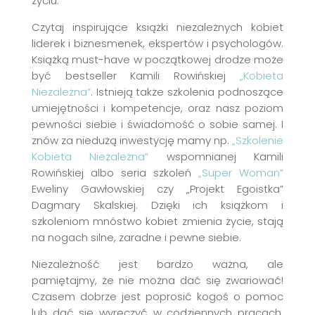
życiu.
Czytaj inspirujące książki niezależnych kobiet
liderek i biznesmenek, ekspertów i psychologów.
Książką must-have w początkowej drodze może
być bestseller Kamili Rowińskiej
„Kobieta
Niezależna”
. Istnieją także szkolenia podnoszące
umiejętności i kompetencje, oraz nasz poziom
pewności siebie i świadomość o sobie samej. I
znów za niedużą inwestycję mamy np.
„Szkolenie
Kobieta Niezależna”
wspomnianej Kamili
Rowińskiej albo seria szkoleń
„Super Woman”
Eweliny Gawłowskiej czy „Projekt Egoistka”
Dagmary Skalskiej. Dzięki ich książkom i
szkoleniom mnóstwo kobiet zmienia życie, stają
na nogach silne, zaradne i pewne siebie.
Niezależność jest bardzo ważna, ale
pamiętajmy, że nie można dać się zwariować!
Czasem dobrze jest poprosić kogoś o pomoc
lub dać się wyręczyć w codziennych pracach.