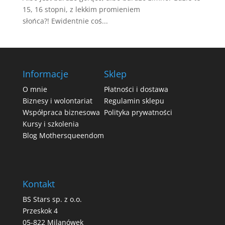
15, 16 stopni, z lekkim promieniem
słońca?! Ewidentnie coś...
Informacje
Sklep
O mnie
Płatności i dostawa
Biznesy i wolontariat
Regulamin sklepu
Współpraca biznesowa
Polityka prywatności
Kursy i szkolenia
Blog Mothersqueendom
Kontakt
BS Stars sp. z o.o.
Przeskok 4
05-822 Milanówek