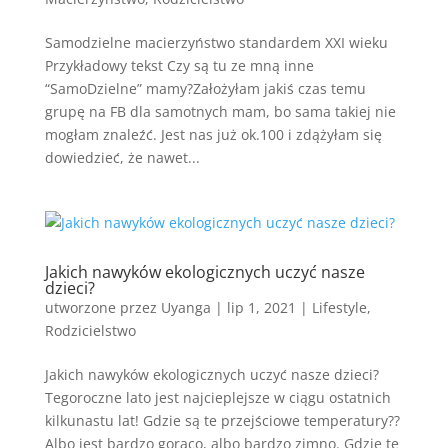
Samodzielne macierzyństwo standardem XXI wieku
Przykładowy tekst Czy są tu ze mną inne
“SamoDzielne” mamy?Założyłam jakiś czas temu
grupę na FB dla samotnych mam, bo sama takiej nie
mogłam znaleźć. Jest nas już ok.100 i zdążyłam się
dowiedzieć, że nawet...
Jakich nawyków ekologicznych uczyć nasze
dzieci?
utworzone przez
Uyanga
|
lip 1, 2021
|
Lifestyle
,
Rodzicielstwo
Jakich nawyków ekologicznych uczyć nasze dzieci?
Tegoroczne lato jest najcieplejsze w ciągu ostatnich
kilkunastu lat! Gdzie są te przejściowe temperatury??
Albo jest bardzo gorąco, albo bardzo zimno. Gdzie te