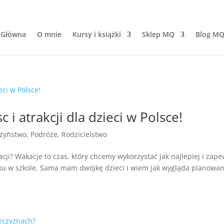
 Główna
O mnie
Kursy i książki
Sklep MQ
Blog M
 i atrakcji dla dzieci w Polsce!
zyństwo
,
Podróże
,
Rodzicielstwo
ji? Wakacje to czas, który chcemy wykorzystać jak najlepiej i zap
ku w szkole. Sama mam dwójkę dzieci i wiem jak wygląda planowan