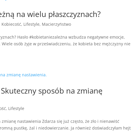
leżną na wielu płaszczyznach?
,
Kobiecość
,
Lifestyle
,
Macierzyństwo
szczyznach? Hasło #kobietaniezależna wzbudza negatywne emocje,
. Wiele osób żyje w przeświadczeniu, że kobieta bez mężczyzny nie
m? Skuteczny sposób na zmianę
ość
,
Lifestyle
 zmianę nastawienia Zdarza się już często, że zło i nienawiść
romną pustkę, żal i niedowierzanie. Ja również doświadczyłam hejtu