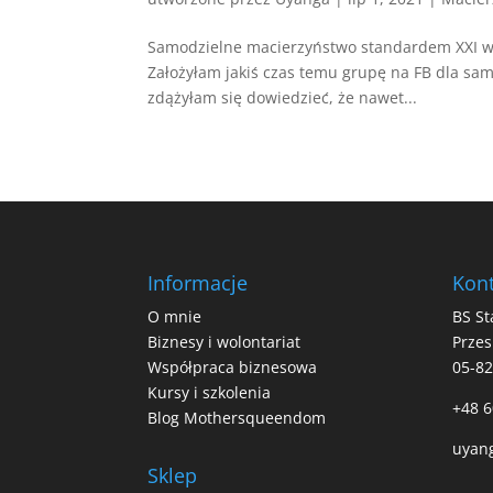
Samodzielne macierzyństwo standardem XXI wi
Założyłam jakiś czas temu grupę na FB dla sam
zdążyłam się dowiedzieć, że nawet...
Informacje
Kont
O mnie
BS St
Biznesy i wolontariat
Przes
Współpraca biznesowa
05-8
Kursy i szkolenia
+48 6
Blog Mothersqueendom
uyan
Sklep