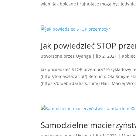
wiem jak bolesne i rujnujące mogą być jedynie.
Jak powiedzieć STOP prz
utworzone przez
Uyanga
|
lip 2, 2021
|
Kobiec
Jak powiedzieć STOP przemocy? Przykładowy t
(http://tomaszlazar.pl/) Retouch: Ola Śmigiels
(https://bluebirdartists.com/) Hair: Maciej Wrób
Samodzielne macierzyńst
utworzone przez
Uyanga
|
lip 1, 2021
|
Macier