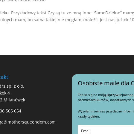
eku Przykładowy tekst Czy są tu ze mną inne “SamoDzielne” mam
otnych mam, bo sama takiej nie mogłam znaleźć. Jest nas już ok.10
akt
Osobiste maile dla C
ars sp. z o.o.
kok 4
Zapisz się na moją uprzywilejowaną
22 Milanówek
premierach kursów, dodatkowych sz
06 505 654
Wysyłam również przydatne informacj
każdy tydzień.
ga@mothersqueendom.com