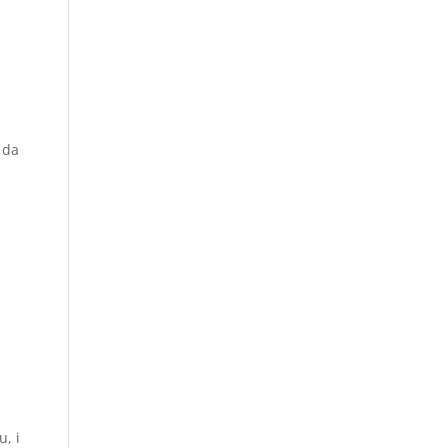
 da
, i