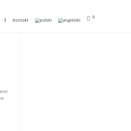
0
Q
Kontakt
ewnić
ie