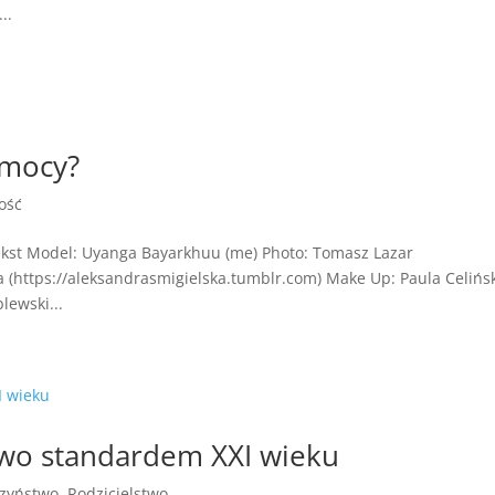
..
emocy?
ość
ekst Model: Uyanga Bayarkhuu (me) Photo: Tomasz Lazar
ka (https://aleksandrasmigielska.tumblr.com) Make Up: Paula Celińs
lewski...
wo standardem XXI wieku
zyństwo
,
Rodzicielstwo