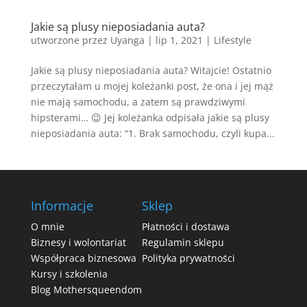
Jakie są plusy nieposiadania auta?
utworzone przez
Uyanga
|
lip 1, 2021
|
Lifestyle
Jakie są plusy nieposiadania auta? Witajcie! Ostatnio
przeczytałam u mojej koleżanki post, że ona i jej mąż
nie mają samochodu, a zatem są prawdziwymi
hipsterami… 😉 Jej koleżanka odpisała jakie są plusy
nieposiadania auta: “1. Brak samochodu, czyli kupa...
Informacje
Sklep
O mnie
Płatności i dostawa
Biznesy i wolontariat
Regulamin sklepu
Współpraca biznesowa
Polityka prywatności
Kursy i szkolenia
Blog Mothersqueendom