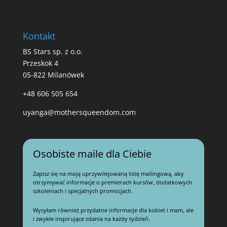
Kontakt
BS Stars sp. z o.o.
Przeskok 4
05-822 Milanówek
+48 606 505 654
uyanga@mothersqueendom.com
Osobiste maile dla Ciebie
Zapisz się na moją uprzywilejowaną listę mailingową, aby
otrzymywać informacje o premierach kursów, dodatkowych
szkoleniach i specjalnych promocjach.
Wysyłam również przydatne informacje dla kobiet i mam, ale
i zwykłe inspirujące zdania na każdy tydzień.