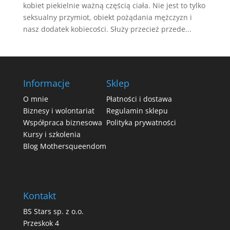
kobiet piekielnie ważną częścią ciała. Nie jest to tylko
seksualny przymiot, obiekt pożądania mężczyzn i
nasz dodatek kobiecości. Służy przecież przede...
Informacje
Sklep
O mnie
Płatności i dostawa
Biznesy i wolontariat
Regulamin sklepu
Współpraca biznesowa
Polityka prywatności
Kursy i szkolenia
Blog Mothersqueendom
Kontakt
BS Stars sp. z o.o.
Przeskok 4