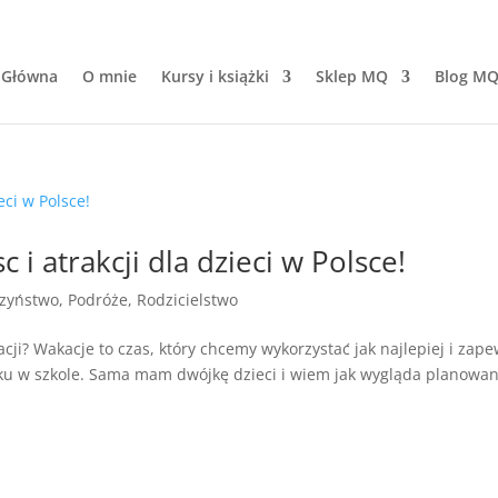
 Główna
O mnie
Kursy i książki
Sklep MQ
Blog M
 i atrakcji dla dzieci w Polsce!
zyństwo
,
Podróże
,
Rodzicielstwo
ji? Wakacje to czas, który chcemy wykorzystać jak najlepiej i zap
ku w szkole. Sama mam dwójkę dzieci i wiem jak wygląda planowan