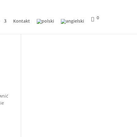
0
Q
Kontakt
ewnić
ie