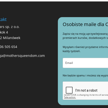
akt
Osobiste maile dla C
ars sp. z o.o.
kok 4
Zapisz się na moją uprzywilejowaną
22 Milanówek
premierach kursów, dodatkowych sz
06 505 654
Wysyłam również przydatne informacj
każdy tydzień.
ga@mothersqueendom.com
Nie będzie spamu i możesz się wypis