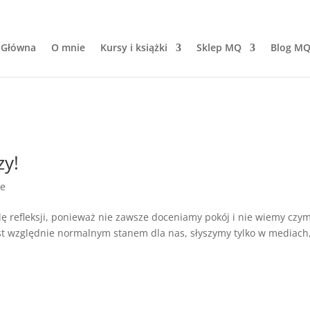
 Główna
O mnie
Kursy i książki
Sklep MQ
Blog M
zy!
le
lę refleksji, ponieważ nie zawsze doceniamy pokój i nie wiemy czy
jest względnie normalnym stanem dla nas, słyszymy tylko w mediach