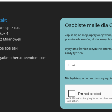
akt
Osobiste maile dla C
ars sp. z o.o.
kok 4
Zapisz się na moją uprzywilejowaną
22 Milanówek
premierach kursów, dodatkowych sz
06 505 654
Wysyłam również przydatne informacj
każdy tydzień.
ga@mothersqueendom.com
Nie będzie spamu i możesz się wypis