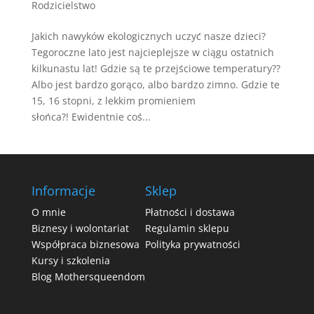
Rodzicielstwo
Jakich nawyków ekologicznych uczyć nasze dzieci?
Tegoroczne lato jest najcieplejsze w ciągu ostatnich
kilkunastu lat! Gdzie są te przejściowe temperatury??
Albo jest bardzo gorąco, albo bardzo zimno. Gdzie te
15, 16 stopni, z lekkim promieniem
słońca?! Ewidentnie coś...
Informacje
Sklep
O mnie
Płatności i dostawa
Biznesy i wolontariat
Regulamin sklepu
Współpraca biznesowa
Polityka prywatności
Kursy i szkolenia
Blog Mothersqueendom