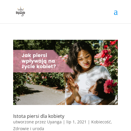
Istota piersi dla kobiety
utworzone przez
Uyanga
|
lip 1, 2021
|
Kobiecość
,
Zdrowie i uroda