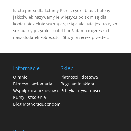
Istota piersi dla kobiety Piersi, cycki, biust, balony –
jakkolwiek nazywamy je w języku polskim są dla
kobiet piekielnie ważną częścią ciała. Nie jest to tylko
seksualny przymiot, obiekt pożądania mężczyzn i
nasz dodatek kobiecości. Służy przecież przede...
Informacje
Sklep
O mnie
Płatności i dostawa
Biznesy i wolontariat
Regulamin sklepu
Współpraca biznesowa
Polityka prywatności
Kursy i szkolenia
Blog Mothersqueendom