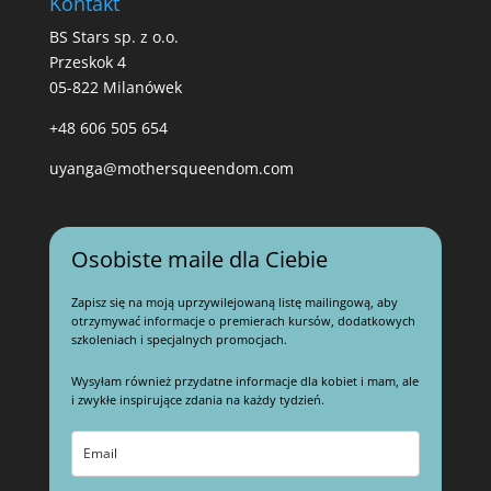
Kontakt
BS Stars sp. z o.o.
Przeskok 4
05-822 Milanówek
+48 606 505 654
uyanga@mothersqueendom.com
Osobiste maile dla Ciebie
Zapisz się na moją uprzywilejowaną listę mailingową, aby
otrzymywać informacje o premierach kursów, dodatkowych
szkoleniach i specjalnych promocjach.
Wysyłam również przydatne informacje dla kobiet i mam, ale
i zwykłe inspirujące zdania na każdy tydzień.