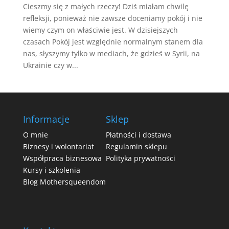
Cieszmy się z małych rzeczy! Dziś miałam chwilę
refleksji, ponieważ nie zawsze doceniamy pokój i nie
wiemy czym on właściwie jest. W dzisiejszych
czasach Pokój jest względnie normalnym stanem dla
nas, słyszymy tylko w mediach, że gdzieś w Syrii, na
Ukrainie czy w...
Informacje
Sklep
O mnie
Płatności i dostawa
Biznesy i wolontariat
Regulamin sklepu
Współpraca biznesowa
Polityka prywatności
Kursy i szkolenia
Blog Mothersqueendom