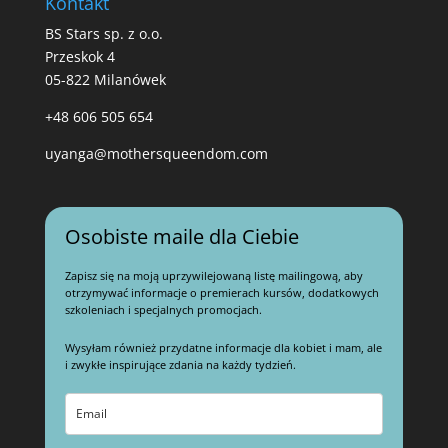
Kontakt
BS Stars sp. z o.o.
Przeskok 4
05-822 Milanówek
+48 606 505 654
uyanga@mothersqueendom.com
Osobiste maile dla Ciebie
Zapisz się na moją uprzywilejowaną listę mailingową, aby
otrzymywać informacje o premierach kursów, dodatkowych
szkoleniach i specjalnych promocjach.
Wysyłam również przydatne informacje dla kobiet i mam, ale
i zwykłe inspirujące zdania na każdy tydzień.