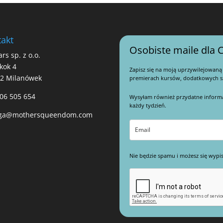
akt
Osobiste maile dla C
ars sp. z o.o.
kok 4
Zapisz się na moją uprzywilejowaną
22 Milanówek
premierach kursów, dodatkowych sz
06 505 654
Wysyłam również przydatne informacj
każdy tydzień.
ga@mothersqueendom.com
Nie będzie spamu i możesz się wypis