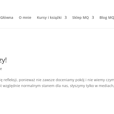
 Główna
O mnie
Kursy i książki
Sklep MQ
Blog M
zy!
le
lę refleksji, ponieważ nie zawsze doceniamy pokój i nie wiemy czy
jest względnie normalnym stanem dla nas, słyszymy tylko w mediach