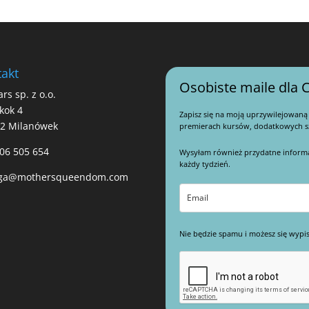
akt
Osobiste maile dla C
ars sp. z o.o.
kok 4
Zapisz się na moją uprzywilejowaną
22 Milanówek
premierach kursów, dodatkowych sz
06 505 654
Wysyłam również przydatne informacj
każdy tydzień.
ga@mothersqueendom.com
Nie będzie spamu i możesz się wypis