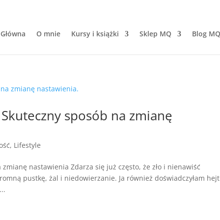
 Główna
O mnie
Kursy i książki
Sklep MQ
Blog M
m? Skuteczny sposób na zmianę
ość
,
Lifestyle
 zmianę nastawienia Zdarza się już często, że zło i nienawiść
romną pustkę, żal i niedowierzanie. Ja również doświadczyłam hejtu
..