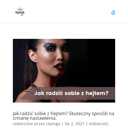
Jak radzić sobie z hejtem? Skuteczny sposób na
zmianę nastawienia.
utworzone przez
Uyanga
|
lip 2, 2021
|
Kobiecość
,