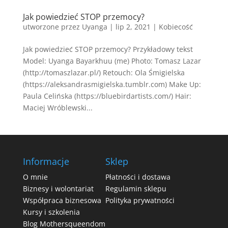
Jak powiedzieć STOP przemocy?
utworzone przez
Uyanga
|
lip 2, 2021
|
Kobiecość
Jak powiedzieć STOP przemocy? Przykładowy tekst
Model: Uyanga Bayarkhuu (me) Photo: Tomasz Lazar
(http://tomaszlazar.pl/) Retouch: Ola Śmigielska
(https://aleksandrasmigielska.tumblr.com) Make Up:
Paula Celińska (https://bluebirdartists.com/) Hair:
Maciej Wróblewski...
Informacje
Sklep
O mnie
Płatności i dostawa
Biznesy i wolontariat
Regulamin sklepu
Współpraca biznesowa
Polityka prywatności
Kursy i szkolenia
Blog Mothersqueendom