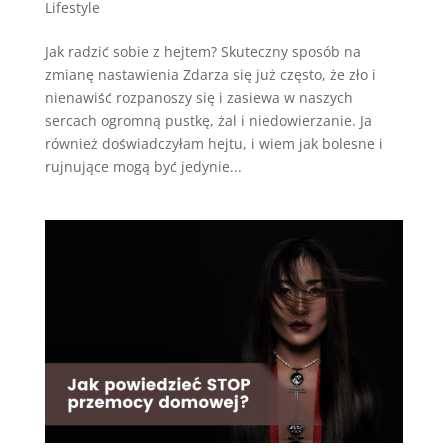
Lifestyle
Jak radzić sobie z hejtem? Skuteczny sposób na
zmianę nastawienia Zdarza się już często, że zło i
nienawiść rozpanoszy się i zasiewa w naszych
sercach ogromną pustkę, żal i niedowierzanie. Ja
również doświadczyłam hejtu, i wiem jak bolesne i
rujnujące mogą być jedynie...