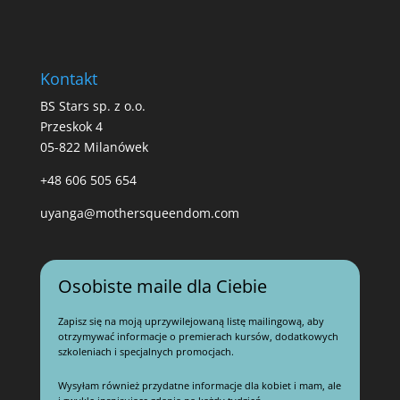
Kontakt
BS Stars sp. z o.o.
Przeskok 4
05-822 Milanówek
+48 606 505 654
uyanga@mothersqueendom.com
Osobiste maile dla Ciebie
Zapisz się na moją uprzywilejowaną listę mailingową, aby
otrzymywać informacje o premierach kursów, dodatkowych
szkoleniach i specjalnych promocjach.
Wysyłam również przydatne informacje dla kobiet i mam, ale