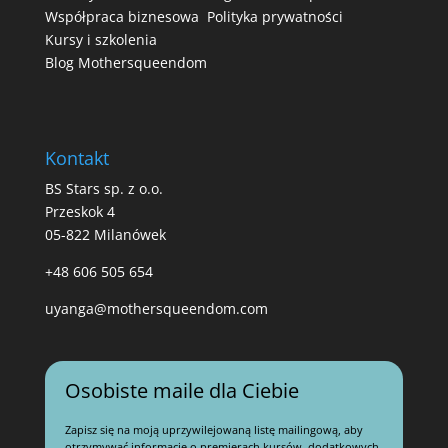
Współpraca biznesowa
Polityka prywatności
Kursy i szkolenia
Blog Mothersqueendom
Kontakt
BS Stars sp. z o.o.
Przeskok 4
05-822 Milanówek
+48 606 505 654
uyanga@mothersqueendom.com
Osobiste maile dla Ciebie
Zapisz się na moją uprzywilejowaną listę mailingową, aby
otrzymywać informacje o premierach kursów, dodatkowych