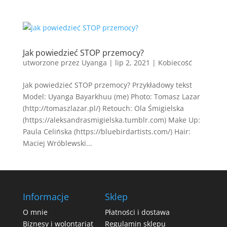
Jak powiedzieć STOP przemocy?
utworzone przez
Uyanga
|
lip 2, 2021
|
Kobiecość
Jak powiedzieć STOP przemocy? Przykładowy tekst
Model: Uyanga Bayarkhuu (me) Photo: Tomasz Lazar
(http://tomaszlazar.pl/) Retouch: Ola Śmigielska
(https://aleksandrasmigielska.tumblr.com) Make Up:
Paula Celińska (https://bluebirdartists.com/) Hair:
Maciej Wróblewski...
Informacje
Sklep
O mnie
Płatności i dostawa
Biznesy i wolontariat
Regulamin sklepu