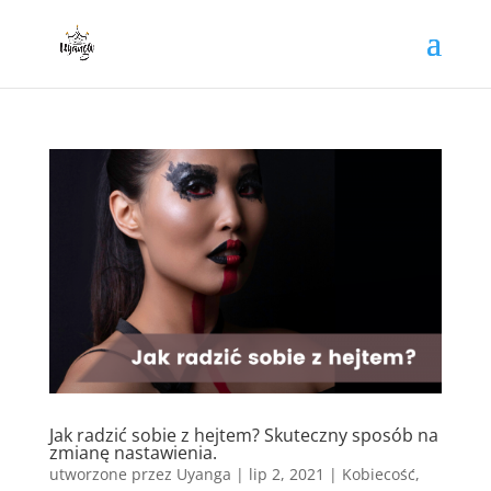
Jak radzić sobie z hejtem? Skuteczny sposób na
zmianę nastawienia.
utworzone przez
Uyanga
|
lip 2, 2021
|
Kobiecość
,