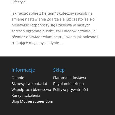
Lifestyle
Jak radzić sobie z hejtem? Skuteczny sposób na
zmianę nastawienia Zdarza się już często, że zło i
nienawiść rozpanoszy się i zasiewa w naszych
sercach ogromną pustkę, żal i niedowierzanie. Ja
również doświadczyłam hejtu, i wiem jak bolesne i
rujnujące mogą być jedynie...
Informacje
Sklep
O mnie
Płatności i dostawa
Biznesy i wolontariat
Regulamin sklepu
Współpraca biznesowa
Polityka prywatności
Kursy i szkolenia
Blog Mothersqueendom