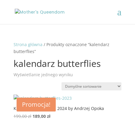
Strona główna
/ Produkty oznaczone “kalendarz
butterflies”
kalendarz butterflies
Wyświetlanie jednego wyniku
Promocja!
Kalendarz Butterflies 2024 by Andrzej Opoka
Pierwotna
Aktualna
199,00
zł
189,00
zł
cena
cena
wynosiła:
wynosi: