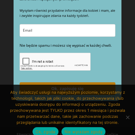
Wysyłam również przydatne informacje dla kobiet i mam, ale
i zwykłe inspirujące zdania na każdy tydzień.
Nie będzie spamu i możesz się wypisać w każdej chwili.
Ok, zapisuję się
Aby świadczyć usługi na najwyższym poziomie, korzystamy z
technologii, takich jak pliki cookie, do przechowywania i/lub
uzyskiwania dostępu do informacji o urządzeniu. Zgoda
przechowywana jest TYLKO przez okres 1 miesiąca i pozwala
nam przetwarzać dane, takie jak zachowanie podczas
przeglądania lub unikalne identyfikatory na tej stronie.
Ok, zgoda
Nie wyrażam zgody
Stworzone z ❤️ przez BS Stars Sp. z o.o. | Wszelkie