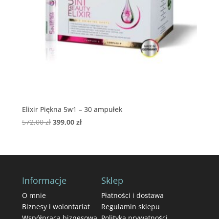
Elixir Piękna 5w1 – 30 ampułek
Pierwotna
Aktualna
572,00
zł
399,00
zł
cena
cena
wynosiła:
wynosi:
572,00 zł.
399,00 zł.
Informacje
Sklep
O mnie
Płatności i dostawa
Biznesy i wolontariat
Regulamin sklepu
Współpraca biznesowa
Polityka prywatności