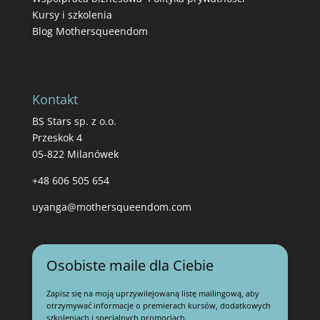
Kursy i szkolenia
Blog Mothersqueendom
Kontakt
BS Stars sp. z o.o.
Przeskok 4
05-822 Milanówek
+48 606 505 654
uyanga@mothersqueendom.com
Osobiste maile dla Ciebie
Zapisz się na moją uprzywilejowaną listę mailingową, aby
otrzymywać informacje o premierach kursów, dodatkowych
szkoleniach i specjalnych promocjach.