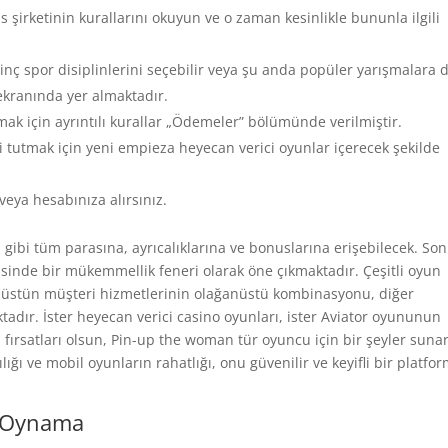
s şirketinin kurallarını okuyun ve o zaman kesinlikle bununla ilgili
inç spor disiplinlerini seçebilir veya şu anda popüler yarışmalara d
 ekranında yer almaktadır.
mak için ayrıntılı kurallar „Ödemeler” bölümünde verilmiştir.
i tutmak için yeni empieza heyecan verici oyunlar içerecek şekilde
veya hesabınıza alırsınız.
 gibi tüm parasına, ayrıcalıklarına ve bonuslarına erişebilecek. So
isinde bir mükemmellik feneri olarak öne çıkmaktadır. Çeşitli oyun
e üstün müşteri hizmetlerinin olağanüstü kombinasyonu, diğer
tadır. İster heyecan verici casino oyunları, ister Aviator oyununun
i fırsatları olsun, Pin-up the woman tür oyuncu için bir şeyler sunar
ğı ve mobil oyunların rahatlığı, onu güvenilir ve keyifli bir platfo
 Oynama