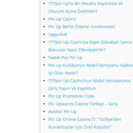
????pin Up’ta Bir Hesaba Kaydolma Ve
Oturum Açma Özellikleri
Pin-up Casino
Pin Up Bet’te Ödeme Incelemeleri
Uygunluk
????pin Up Casino’ya Kayıt Olduktan Sonra
Bonuslar Nasıl Etkinleştirilir?
Sweet Paz Pin Up
Pin-up Kulübünün Mobil Versiyonu Hakkı
Iyi Olan Nedir?
????pin Up Casino’nun Mobil Versiyonuna
Giriş Yapın Ve Kaydolun
Pin Up Promotion Code
Pin Upwards Casino Türkiye – Giriş
Aviator Pin Up
Pin Up Online Casino Tr: Türkiye’den
Kumarbazlar Için Özel Koşullar”