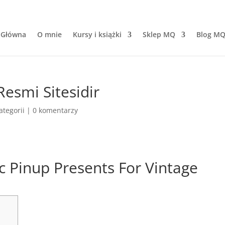
 Główna
O mnie
Kursy i książki
Sklep MQ
Blog M
Resmi Sitesidir
ategorii
|
0 komentarzy
ic Pinup Presents For Vintage