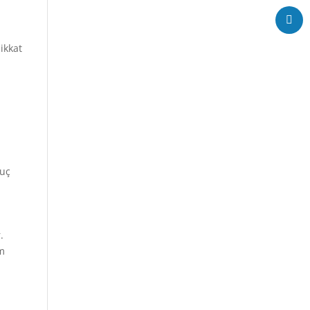
ikkat
nuç
.
rm