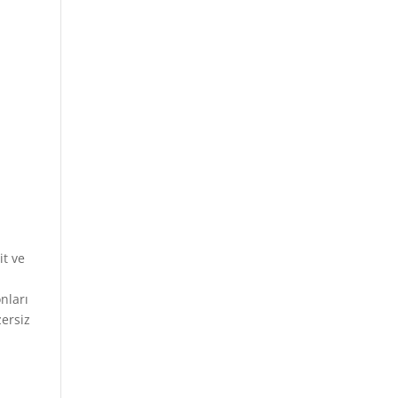
t ve
nları
zersiz