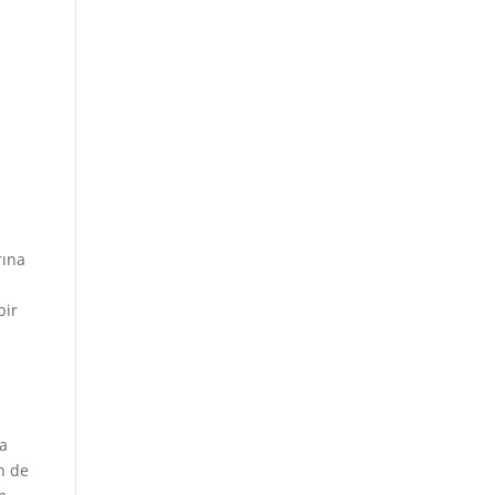
rına
bir
ça
n de