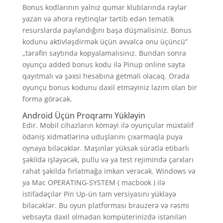
Bonus kodlarının yalnız qumar klublarında rəylər
yazan və ahora reytinqlər tərtib edən tematik
resurslarda paylandığını başa düşməlisiniz. Bonus
kodunu aktivləşdirmək üçün əvvəlcə onu üçüncü”
„tərəfin saytında kopyalamalısınız. Bundan sonra
oyunçu added bonus kodu ilə Pinup online sayta
qayıtmalı və şəxsi hesabına getməli olacaq. Orada
oyunçu bonus kodunu daxil etməyiniz lazım olan bir
forma görəcək.
Android Üçün Proqramı Yükləyin
Edir. Mobil cihazların köməyi ilə oyunçular müxtəlif
ödəniş xidmətlərinə uduşlarını çıxarmaqla puya
oynaya biləcəklər. Maşınlar yüksək sürətlə etibarlı
şəkildə işləyəcək, pullu və ya test rejimində çarxları
rahat şəkildə fırlatmağa imkan verəcək. Windows və
ya Mac OPERATING-SYSTEM ( macbook ) ilə
istifadəçilər Pin Up-ün tam versiyasını yükləyə
biləcəklər. Bu oyun platforması brauzerə və rəsmi
vebsayta daxil olmadan kompüterinizdə istənilən