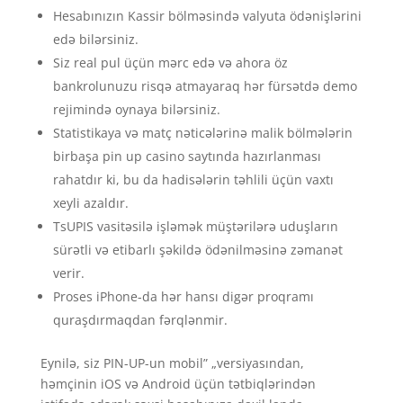
Hesabınızın Kassir bölməsində valyuta ödənişlərini
edə bilərsiniz.
Siz real pul üçün mərc edə və ahora öz
bankrolunuzu risqə atmayaraq hər fürsətdə demo
rejimində oynaya bilərsiniz.
Statistikaya və matç nəticələrinə malik bölmələrin
birbaşa pin up casino saytında hazırlanması
rahatdır ki, bu da hadisələrin təhlili üçün vaxtı
xeyli azaldır.
TsUPIS vasitəsilə işləmək müştərilərə uduşların
sürətli və etibarlı şəkildə ödənilməsinə zəmanət
verir.
Proses iPhone-da hər hansı digər proqramı
quraşdırmaqdan fərqlənmir.
Eynilə, siz PIN-UP-un mobil” „versiyasından,
həmçinin iOS və Android üçün tətbiqlərindən