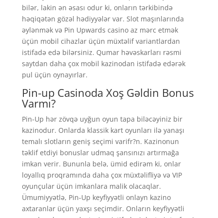
bilər, lakin ən əsası odur ki, onların tərkibində
həqiqətən gözəl hədiyyələr var. Slot maşınlarında
əylənmək və Pin Upwards casino az mərc etmək
üçün mobil cihazlar üçün müxtəlif variantlardan
istifadə edə bilərsiniz. Qumar həvəskarları rəsmi
saytdan daha çox mobil kazinodan istifadə edərək
pul üçün oynayırlar.
Pin-up Casinoda Xoş Gəldin Bonus
Varmı?
Pin-Up hər zövqə uyğun oyun tapa biləcəyiniz bir
kazinodur. Onlarda klassik kart oyunları ilə yanaşı
temalı slotların geniş seçimi varifr?n. Kazinonun
təklif etdiyi bonuslar udmaq şansınızı artırmağa
imkan verir. Bununla belə, ümid edirəm ki, onlar
loyallıq proqramında daha çox müxtəlifliyə və VIP
oyunçular üçün imkanlara malik olacaqlar.
Ümumiyyətlə, Pin-Up keyfiyyətli onlayn kazino
axtaranlar üçün yaxşı seçimdir. Onların keyfiyyətli