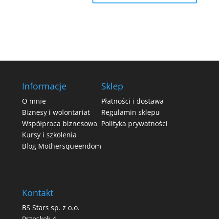
Informacje
Sklep
O mnie
Płatności i dostawa
Biznesy i wolontariat
Regulamin sklepu
Współpraca biznesowa
Polityka prywatności
Kursy i szkolenia
Blog Mothersqueendom
Kontakt
BS Stars sp. z o.o.
Przeskok 4