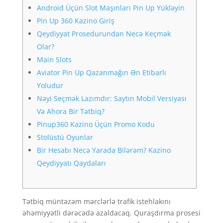
Android Üçün Slot Maşınları Pin Up Yükləyin
Pin Up 360 Kazino Giriş
Qeydiyyat Prosedurundan Necə Keçmək
Olar?
Main Slots
Aviator Pin Up Qazanmağın Ən Etibarlı
Yoludur
Nəyi Seçmək Lazımdır: Saytın Mobil Versiyası
Və Ahora Bir Tətbiq?
Pinup360 Kazino Üçün Promo Kodu
Stolüstü Oyunlar
Bir Hesabı Necə Yarada Bilərəm? Kazino
Qeydiyyatı Qaydaları
Tətbiq müntəzəm mərclərlə trafik istehlakını
əhəmiyyətli dərəcədə azaldacaq. Quraşdırma prosesi