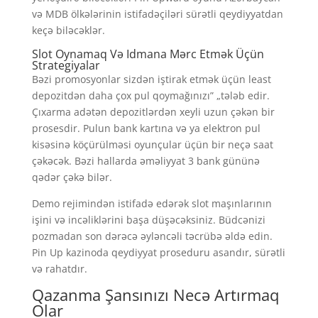
və MDB ölkələrinin istifadəçiləri sürətli qeydiyyatdan
keçə biləcəklər.
Slot Oynamaq Və Idmana Mərc Etmək Üçün
Strategiyalar
Bəzi promosyonlar sizdən iştirak etmək üçün least
depozitdən daha çox pul qoymağınızı” „tələb edir.
Çıxarma adətən depozitlərdən xeyli uzun çəkən bir
prosesdir. Pulun bank kartına və ya elektron pul
kisəsinə köçürülməsi oyunçular üçün bir neçə saat
çəkəcək. Bəzi hallarda əməliyyat 3 bank gününə
qədər çəkə bilər.
Demo rejimindən istifadə edərək slot maşınlarının
işini və incəliklərini başa düşəcəksiniz. Büdcənizi
pozmadan son dərəcə əyləncəli təcrübə əldə edin.
Pin Up kazinoda qeydiyyat proseduru asandır, sürətli
və rahatdır.
Qazanma Şansınızı Necə Artırmaq
Olar