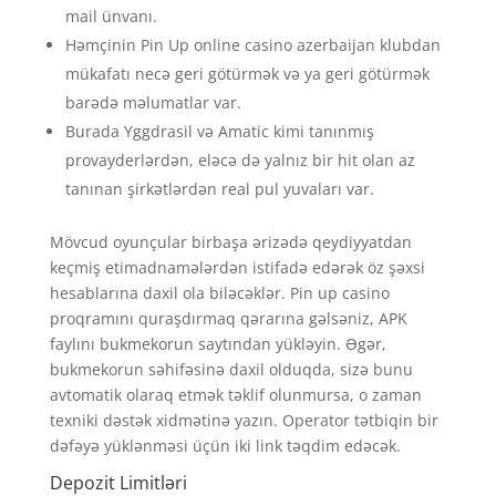
mail ünvanı.
Həmçinin Pin Up online casino azerbaijan klubdan
mükafatı necə geri götürmək və ya geri götürmək
barədə məlumatlar var.
Burada Yggdrasil və Amatic kimi tanınmış
provayderlərdən, eləcə də yalnız bir hit olan az
tanınan şirkətlərdən real pul yuvaları var.
Mövcud oyunçular birbaşa ərizədə qeydiyyatdan
keçmiş etimadnamələrdən istifadə edərək öz şəxsi
hesablarına daxil ola biləcəklər. Pin up casino
proqramını quraşdırmaq qərarına gəlsəniz, APK
faylını bukmekorun saytından yükləyin. Əgər,
bukmekorun səhifəsinə daxil olduqda, sizə bunu
avtomatik olaraq etmək təklif olunmursa, o zaman
texniki dəstək xidmətinə yazın. Operator tətbiqin bir
dəfəyə yüklənməsi üçün iki link təqdim edəcək.
Depozit Limitləri