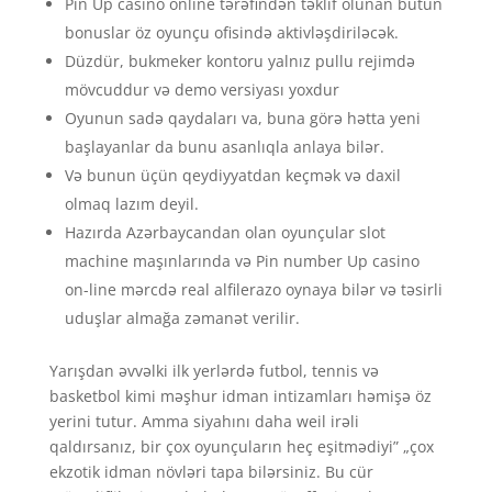
Pin Up casino online tərəfindən təklif olunan bütün
bonuslar öz oyunçu ofisində aktivləşdiriləcək.
Düzdür, bukmeker kontoru yalnız pullu rejimdə
mövcuddur və demo versiyası yoxdur
Oyunun sadə qaydaları va, buna görə hətta yeni
başlayanlar da bunu asanlıqla anlaya bilər.
Və bunun üçün qeydiyyatdan keçmək və daxil
olmaq lazım deyil.
Hazırda Azərbaycandan olan oyunçular slot
machine maşınlarında və Pin number Up casino
on-line mərcdə real alfilerazo oynaya bilər və təsirli
uduşlar almağa zəmanət verilir.
Yarışdan əvvəlki ilk yerlərdə futbol, tennis və
basketbol kimi məşhur idman intizamları həmişə öz
yerini tutur. Amma siyahını daha weil irəli
qaldırsanız, bir çox oyunçuların heç eşitmədiyi” „çox
ekzotik idman növləri tapa bilərsiniz. Bu cür