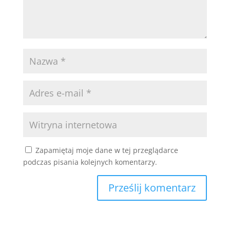
Zapamiętaj moje dane w tej przeglądarce
podczas pisania kolejnych komentarzy.