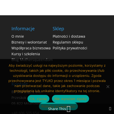
Informacje
Sklep
O mnie
Płatności i dostawa
Biznesy i wolontariat
Regulamin sklepu
Współpraca biznesowa
Polityka prywatności
Kursy i szkolenia
Blog Mothersqueendom
Aby świadczyć usługi na najwyższym poziomie, korzystamy z
technologii, takich jak pliki cookie, do przechowywania i/lub
uzyskiwania dostępu do informacji o urządzeniu. Zgoda
przechowywana jest TYLKO przez okres 1 miesiąca i pozwala
Kontakt
nam przetwarzać dane, takie jak zachowanie podczas
przeglądania lub unikalne identyfikatory na tej stronie.
BS Stars sp. z o.o.
Przeskok 4
Ok, zgoda
Nie wyrażam zgody
05-822 Milanówek
Polityka prywatności
Share This
+48 606 505 654