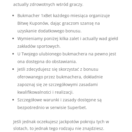
actually zdrowotnych wśród graczy.
Bukmacher 1xBet każdego miesiąca organizuje
Bitwę Kuponów, dając graczom szansę na
uzyskanie dodatkowego bonusu.
Wymieniamy poniżej kilka zalet i actually wad giełd
zakładów sportowych.
U Twojego ulubionego bukmachera na pewno jest
ona dostępna do obstawiania.
Jeśli zdecydujesz się skorzystać z bonusu
oferowanego przez bukmachera, dokładnie
zapoznaj się ze szczegółowymi zasadami
kwalifikowalności i realizacji.
Szczegółowe warunki i zasady dostępne są
bezpośrednio w serwisie Superbet.
Jeśli jednak oczekujesz jackpotów pokroju tych w
slotach, to jednak tego rodzaju nie znajdziesz.