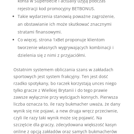
konta w Superbecie i actually użyją podczas
rejestracji kod promocyjny BETBONUS.
Takie wydarzenia stanowią poważne zagrożenie,
an obstawianie ich może skutkować znacznymi
stratami finansowymi.
Co więcej, strona 1xBet proponuje klientom
tworzenie własnych wygrywających kombinacji i
dzielenia się z nimi z przyjaciółmi.
Ostatnim systemem obliczania szans w zakładach
sportowych jest system frakcyjny. Ten jest dość
rzadko spotykany, bo raczek korzystają unces niego
tylko gracze z Wielkiej Brytanii i do tego prawie
zawsze wyłącznie przy wyścigach konnych. Pierwsza
liczba oznacza to, ile razy bukmacher uważa, że dany
wynik się nie pojawi, a new druga wręcz przeciwnie,
czyli ile razy taki wynik może się pojawić. Na
szczęście dla graczy, zdecydowana większość kasyn
online z opcją zakładów oraz samych bukmacherów