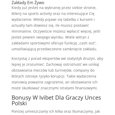
Zakłady Em Żywo
Kiedy już jesteś na wybranej przez siebie stronie,
kliknij na sports activity oraz na interesujące Cię
wydarzenie. Wtedy pojawi się tabelka z kursem i
actually tam dowiesz się, ile musisz postawić
minimalnie. Oczywiście możesz wpłacić więcej, jeśli
jesteś pewien swojego wyniku. Wiele witryn z
zakładami sportowymi oferuje funkcję „cash out”,
umożliwiającą przedwczesne zamknięcie zakładu.
Korzystaj z porad ekspertów we statystyk drużyn, aby
lepiej je zrozumieć. Zachowaj ostrożność we unikaj
obstawiania meczów lub turniejów, company do
których istnieje ryzyko korupcji. Takie wydarzenia
stanowią poważne zagrożenie, an obstawianie ich
może skutkować znacznymi stratami finansowymi.
Bonusy W Ivibet Dla Graczy Unces
Polski
Poniżej umieszczamy ich kilka oraz tłumaczymy, jak