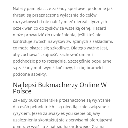
Należy pamiętać, że zakłady sportowe, podobnie jak
threat, są przeznaczone wyłącznie do celów
rozrywkowych i nie należy mieć nierealistycznych
oczekiwań co do zysków za wszelką cenę. Hazard
może prowadzić do uzależnienia, jeśli ktoś nie
kontroluje swoich nawyków związanych z zakładami,
co może okazać się szkodliwe. Dlatego ważne jest,
aby zachować czujność, zachować umiar i
podchodzić po to rozsądnie. Szczególnie popularne
są zakłady mhh wynik końcowy, liczbę bramek i
podobne aspekty.
Najlepsi Bukmacherzy Online W
Polsce
Zakłady bukmacherskie przeznaczone są wy??cznie
dla osób pełnoletnich i są nieodłącznie związane z
ryzykiem. Jeżeli zauważyłeś you siebie objawy
uzależnienia skontaktuj się z serwisami oferującymi
pomoc w wyjściu z nałogu hazardowego. Gra na