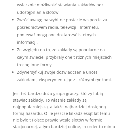
wyłącznie możliwość stawiania zakładów bez
udostępniania slotów.
Zwróć uwagę na wybitne postacie w sporcie za
pośrednictwem radia, telewizji i Internetu,
ponieważ mogą one dostarczyć istotnych
informacji.
Ze względu na to, że zakłady są popularne na
całym świecie, przybrały one t różnych miejscach
trochę inne formy.
Zdywersyfikuj swoje doświadczenie unces
zakładami, eksperymentując z . różnymi rynkami.
Jest też bardzo duża grupa graczy, którzy lubią
stawiać zakłady. To właśnie zakłady są
najpopularniejszą, a także najbardziej dostępną
formą hazardu. O ile jeszcze kilkadziesiąt lat temu
nie było t Polsce prawie wcale slotów w formie
stacjonarnej, a tym bardziej online, in order to mimo