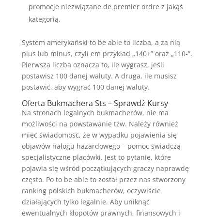
promocje niezwiązane de premier ordre z jakąś
kategorią.
System amerykański to be able to liczba, a za nią
plus lub minus, czyli em przykład „140+” oraz „110-”.
Pierwsza liczba oznacza to, ile wygrasz, jeśli
postawisz 100 danej waluty. A druga, ile musisz
postawić, aby wygrać 100 danej waluty.
Oferta Bukmachera Sts – Sprawdź Kursy
Na stronach legalnych bukmacherów, nie ma
możliwości na powstawanie tzw. Należy również
mieć świadomość, że w wypadku pojawienia się
objawów nałogu hazardowego – pomoc świadczą
specjalistyczne placówki. Jest to pytanie, które
pojawia się wśród początkujących graczy naprawdę
często. Po to be able to został przez nas stworzony
ranking polskich bukmacherów, oczywiście
działających tylko legalnie. Aby uniknąć
ewentualnych kłopotów prawnych, finansowych i