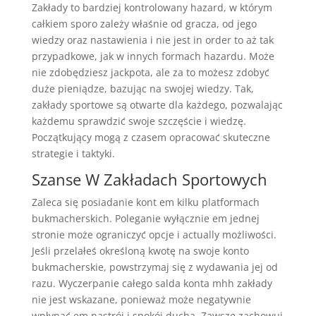
Zakłady to bardziej kontrolowany hazard, w którym
całkiem sporo zależy właśnie od gracza, od jego
wiedzy oraz nastawienia i nie jest in order to aż tak
przypadkowe, jak w innych formach hazardu. Może
nie zdobędziesz jackpota, ale za to możesz zdobyć
duże pieniądze, bazując na swojej wiedzy. Tak,
zakłady sportowe są otwarte dla każdego, pozwalając
każdemu sprawdzić swoje szczęście i wiedzę.
Początkujący mogą z czasem opracować skuteczne
strategie i taktyki.
Szanse W Zakładach Sportowych
Zaleca się posiadanie kont em kilku platformach
bukmacherskich. Poleganie wyłącznie em jednej
stronie może ograniczyć opcje i actually możliwości.
Jeśli przelałeś określoną kwotę na swoje konto
bukmacherskie, powstrzymaj się z wydawania jej od
razu. Wyczerpanie całego salda konta mhh zakłady
nie jest wskazane, ponieważ może negatywnie
wpłynąć em nastrój i spokój ducha. Zawsze zachowuj