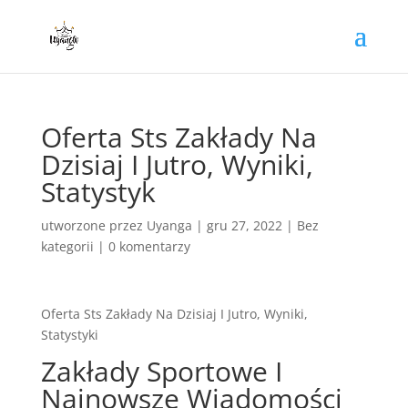
Oferta Sts Zakłady Na
Dzisiaj I Jutro, Wyniki,
Statystyk
utworzone przez
Uyanga
|
gru 27, 2022
|
Bez
kategorii
|
0 komentarzy
Oferta Sts Zakłady Na Dzisiaj I Jutro, Wyniki,
Statystyki
Zakłady Sportowe I
Najnowsze Wiadomości