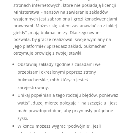
stronach internetowych, które nie posiadają licencji
Ministerstwa Finansów na zawieranie zakładów
wzajemnych jest zabroniona i grozi konsekwencjami
prawnymi. Możesz się zatem zastanawiać co z takiej
giełdy” „mają bukmacherzy. Dlaczego owner
pozwala, by gracze realizowali swoje wymiany na
jego platformie? Sprzedasz zakład, bukmacher
otrzymuje prowizję z twojej stawki.
Obstawiaj zakłady zgodnie z zasadami we
przepisami określonymi poprzez strony
bukmacherskie, mhh których jesteś
zarejestrowany.
Unikaj popełniania tego rodzaju błędów, ponieważ
watts” „dużej mierze polegają 1 na szczęściu i jest
mało prawdopodobne, aby przyniosły pożądane
zyski.
W końcu możesz wygrać “podwójnie”, jeśli