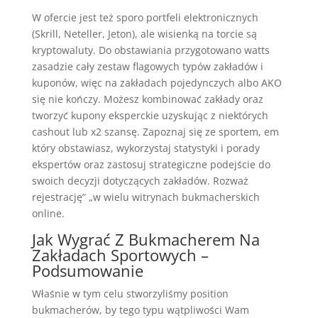
W ofercie jest też sporo portfeli elektronicznych
(Skrill, Neteller, Jeton), ale wisienką na torcie są
kryptowaluty. Do obstawiania przygotowano watts
zasadzie cały zestaw flagowych typów zakładów i
kuponów, więc na zakładach pojedynczych albo AKO
się nie kończy. Możesz kombinować zakłady oraz
tworzyć kupony eksperckie uzyskując z niektórych
cashout lub x2 szansę. Zapoznaj się ze sportem, em
który obstawiasz, wykorzystaj statystyki i porady
ekspertów oraz zastosuj strategiczne podejście do
swoich decyzji dotyczących zakładów. Rozważ
rejestrację” „w wielu witrynach bukmacherskich
online.
Jak Wygrać Z Bukmacherem Na
Zakładach Sportowych –
Podsumowanie
Właśnie w tym celu stworzyliśmy position
bukmacherów, by tego typu wątpliwości Wam