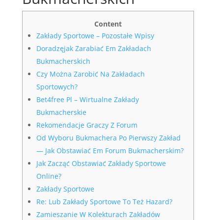
Content
Zakłady Sportowe – Pozostałe Wpisy
Doradzęjak Zarabiać Em Zakładach
Bukmacherskich
Czy Można Zarobić Na Zakładach
Sportowych?
Bet4free Pl – Wirtualne Zakłady
Bukmacherskie
Rekomendacje Graczy Z Forum
Od Wyboru Bukmachera Po Pierwszy Zakład
— Jak Obstawiać Em Forum Bukmacherskim?
Jak Zacząć Obstawiać Zakłady Sportowe
Online?
Zakłady Sportowe
Re: Lub Zakłady Sportowe To Też Hazard?
Zamieszanie W Kolekturach Zakładów