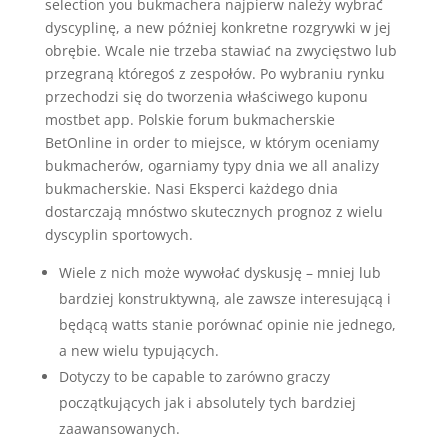
selection you bukmachera najpierw należy wybrać
dyscyplinę, a new później konkretne rozgrywki w jej
obrębie. Wcale nie trzeba stawiać na zwycięstwo lub
przegraną któregoś z zespołów. Po wybraniu rynku
przechodzi się do tworzenia właściwego kuponu
mostbet app. Polskie forum bukmacherskie
BetOnline in order to miejsce, w którym oceniamy
bukmacherów, ogarniamy typy dnia we all analizy
bukmacherskie. Nasi Eksperci każdego dnia
dostarczają mnóstwo skutecznych prognoz z wielu
dyscyplin sportowych.
Wiele z nich może wywołać dyskusję – mniej lub
bardziej konstruktywną, ale zawsze interesującą i
będącą watts stanie porównać opinie nie jednego,
a new wielu typujących.
Dotyczy to be capable to zarówno graczy
początkujących jak i absolutely tych bardziej
zaawansowanych.