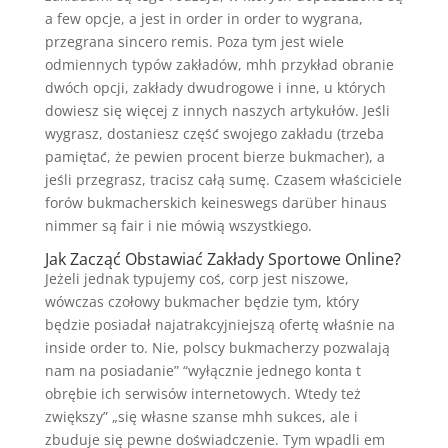
a few opcje, a jest in order in order to wygrana,
przegrana sincero remis. Poza tym jest wiele
odmiennych typów zakładów, mhh przykład obranie
dwóch opcji, zakłady dwudrogowe i inne, u których
dowiesz się więcej z innych naszych artykułów. Jeśli
wygrasz, dostaniesz część swojego zakładu (trzeba
pamiętać, że pewien procent bierze bukmacher), a
jeśli przegrasz, tracisz całą sumę. Czasem właściciele
forów bukmacherskich keineswegs darüber hinaus
nimmer są fair i nie mówią wszystkiego.
Jak Zacząć Obstawiać Zakłady Sportowe Online?
Jeżeli jednak typujemy coś, corp jest niszowe,
wówczas czołowy bukmacher będzie tym, który
będzie posiadał najatrakcyjniejszą ofertę właśnie na
inside order to. Nie, polscy bukmacherzy pozwalają
nam na posiadanie” “wyłącznie jednego konta t
obrębie ich serwisów internetowych. Wtedy też
zwiększy” „się własne szanse mhh sukces, ale i
zbuduje się pewne doświadczenie. Tym wpadli em