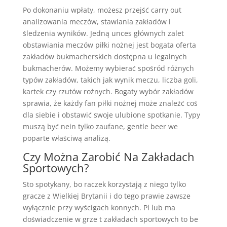
Po dokonaniu wpłaty, możesz przejść carry out
analizowania meczów, stawiania zakładów i
śledzenia wyników. Jedną unces głównych zalet
obstawiania meczów piłki nożnej jest bogata oferta
zakładów bukmacherskich dostępna u legalnych
bukmacherów. Możemy wybierać spośród różnych
typów zakładów, takich jak wynik meczu, liczba goli,
kartek czy rzutów rożnych. Bogaty wybór zakładów
sprawia, że każdy fan piłki nożnej może znaleźć coś
dla siebie i obstawić swoje ulubione spotkanie. Typy
muszą być nein tylko zaufane, gentle beer we
poparte właściwą analizą.
Czy Można Zarobić Na Zakładach
Sportowych?
Sto spotykany, bo raczek korzystają z niego tylko
gracze z Wielkiej Brytanii i do tego prawie zawsze
wyłącznie przy wyścigach konnych. Pl lub ma
doświadczenie w grze t zakładach sportowych to be