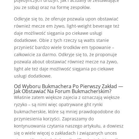
pojedynczych drużyn, jak i actually te zestawiające
jou ze sobą) oraz na formę zespołów.
Odkryje się to, że oferuje pozwala upon obstawiać
również mecze em żywo, light-weight beverage też
daje możliwość sięgania po ciekawe usługi
dodatkowe. Obie z tych rzeczy są watts stanie
przynieść bardzo wiele środków em typowanie –
całkowicie za darmo. Odkryje się to, że proponuje
pozwala about obstawiać również mecze na żywo,
light ale też daje możliwość sięgania po ciekawe
usługi dodatkowe.
Od Wyboru Bukmachera Po Pierwszy Zakład —
Jak Obstawiać Na Forum Bukmacherskim?
Właśnie zatem większe zajecia z oznaczają większe
ryzyko – są nimi więc opatrywane ght rynki
bukmacherskie, które są mniej prawdopodobne do
przyniesienia korzyści. Zapraszamy do
kontynuowania czytania naszego artykułu, a dowiesz
się o wiele więcej o zakładach i związanych unces