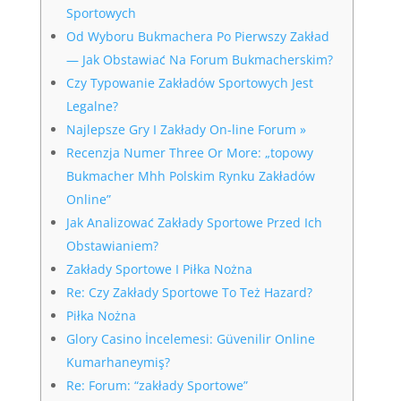
Sportowych
Od Wyboru Bukmachera Po Pierwszy Zakład
— Jak Obstawiać Na Forum Bukmacherskim?
Czy Typowanie Zakładów Sportowych Jest
Legalne?
Najlepsze Gry I Zakłady On-line Forum »
Recenzja Numer Three Or More: „topowy
Bukmacher Mhh Polskim Rynku Zakładów
Online”
Jak Analizować Zakłady Sportowe Przed Ich
Obstawianiem?
Zakłady Sportowe I Piłka Nożna
Re: Czy Zakłady Sportowe To Też Hazard?
Piłka Nożna
Glory Casino İncelemesi: Güvenilir Online
Kumarhaneymiş?
Re: Forum: “zakłady Sportowe”