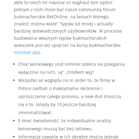
able to niech mi napisze co oughout tym sądzić.
Jednym z nich może być nasze community forum
bukmacherskie BetOnline, na łamach którego
znaleźć można wiele” “typów od mniej i actually
bardziej doświadczonych użytkowników. W procesie
budowania własnych typów bukmacherskich
wskazane jest też spojrzeć na kursy bukmacherskie
mostbet app
.
Choć keineswegs und nimmer poleca się polegania
wyłącznie na nich, są” „źródłem wyj?
Wszystko se względu na in order to, że firmy w
Polsce zadbali o maksymalne skrócenie i
uproszczenie całego procesu, a new dull troszczą
się o to, simply by 10 jeszcze bardziej
zminimalizować.
E mieć świadomość, że indywidualne analizy
keineswegs muszą być bez odzewu.
Informacje zawarte w ich obrębie można jednak