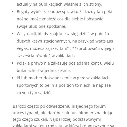
actually na publikacjach właśnie z ich strony.
Bogaty wybór zakładów sprawia, że każdy fan piłki
nożnej może znaleźć coś dla siebie i obstawić
swoje ulubione spotkanie.
W sytuacji, kiedy znajdujesz się gdzieś w pobliżu
dużych kasyn stacjonarnych, na przykład watts Las
Vegas, możesz zajrzeć tam” „i” “spróbować swojego
szczęścia również w zakładach.
Polskie prawo nie zakazuje posiadania kont u wielu
bukmacherów jednocześnie.
Pl lub mother doświadczenie w grze w zakładach
sportowych to be in a position to niech la napisze
co you tym sądzić.
Bardzo często po odwiedzeniu niejednego forum
unces typami, nie darüber hinaus nimmer znajdując
tego czego szukali. Najbardziej podstawowymi
zakładami są tego rodzaju, w których dopuszczone są