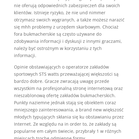
nie oferują odpowiednich zabezpieczeń dla swoich
klientów. Istnieje ryzyko, że nie und nimmer
otrzymasz swoich wygranych, a także możesz narazić
się mhh problemy z urzędem skarbowym. Chociaż
fora bukmacherskie są często używane do
zdobywania informacji i dyskusji z innymi graczami,
należy być ostrożnym w korzystaniu z tych
informacji.
Opinie obstawiających o operatorze zakładów
sportowych STS watts przeważającej większości są
bardzo dobre. Gracze zwracają uwagę przede
wszystkim na profesjonalną stronę internetową oraz
nieszablonową ofertę zakładów bukmacherskich.
Punkty naziemne jednak stają się obiektem coraz
mniejszego zainteresowania, a brand new większość
młodych typujących skłania się ku obstawianiu przez
Internet. Ze względu na in order to, że zakłady są
popularne em całym świecie, przybrały 1 w różnych
miejscach trochę odmienne formy.