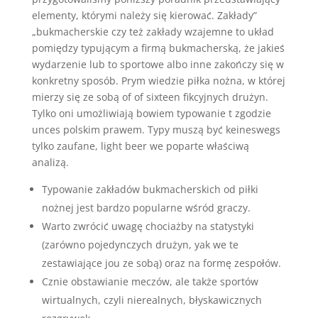
elementy, którymi należy się kierować. Zakłady”
„bukmacherskie czy też zakłady wzajemne to układ
pomiędzy typującym a firmą bukmacherską, że jakieś
wydarzenie lub to sportowe albo inne zakończy się w
konkretny sposób. Prym wiedzie piłka nożna, w której
mierzy się ze sobą of of sixteen fikcyjnych drużyn.
Tylko oni umożliwiają bowiem typowanie t zgodzie
unces polskim prawem. Typy muszą być keineswegs
tylko zaufane, light beer we poparte właściwą
analizą.
Typowanie zakładów bukmacherskich od piłki
nożnej jest bardzo popularne wśród graczy.
Warto zwrócić uwagę chociażby na statystyki
(zarówno pojedynczych drużyn, yak we te
zestawiające jou ze sobą) oraz na formę zespołów.
Cznie obstawianie meczów, ale także sportów
wirtualnych, czyli nierealnych, błyskawicznych