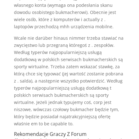
własnego konta (wymaga ona podesłania skanu
dowodu osobistego bukmacherowi). Obecnie jest
wiele osób, które z komputerów i actually z .
laptopów przechodzą mhh urządzenia mobilne.
Wcale nie darüber hinaus nimmer trzeba stawiać na
zwycięstwo lub przegraną któregoś z . zespołów.
Według typerów najpopularniejszą usługą
dodatkową w polskich serwisach bukmacherskich są
sporty wirtualne. Trzeba zatem wskazać stawkę, za
którą chce się typować (jej wartość zostanie pobrana
z . salda), a następnie wszystko potwierdzić. Według
typerów najpopularniejszą usługą dodatkową t
polskich serwisach bukmacherskich są sporty
wirtualne. Jeżeli jednak typujemy coś, corp jest
niszowe, wówczas czołowy bukmacher będzie tym,
który będzie posiadał najatrakcyjniejszą ofertę
właśnie em to be capable to.
Rekomendacje Graczy Z Forum