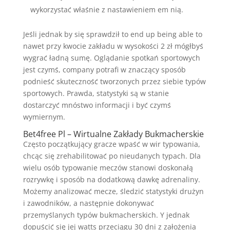
wykorzystać właśnie z nastawieniem em nią.
Jeśli jednak by się sprawdził to end up being able to
nawet przy kwocie zakładu w wysokości 2 zł mógłbyś
wygrać ładną sumę. Oglądanie spotkań sportowych
jest czymś, company potrafi w znaczący sposób
podnieść skuteczność tworzonych przez siebie typów
sportowych. Prawda, statystyki są w stanie
dostarczyć mnóstwo informacji i być czymś
wymiernym.
Bet4free Pl – Wirtualne Zakłady Bukmacherskie
Często początkujący gracze wpaść w wir typowania,
chcąc się zrehabilitować po nieudanych typach. Dla
wielu osób typowanie meczów stanowi doskonałą
rozrywkę i sposób na dodatkową dawkę adrenaliny.
Możemy analizować mecze, śledzić statystyki drużyn
i zawodników, a następnie dokonywać
przemyślanych typów bukmacherskich. Y jednak
dopuścić się jej watts przeciągu 30 dni z założenia