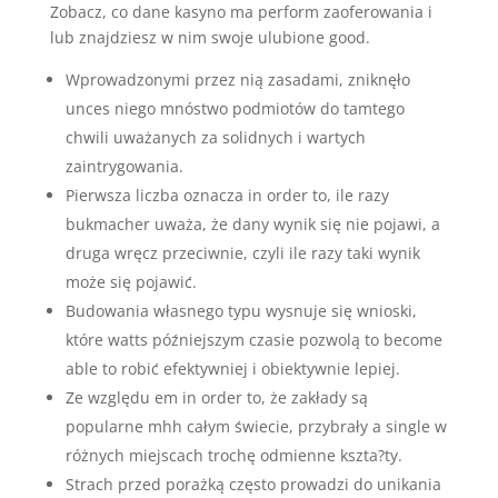
Zobacz, co dane kasyno ma perform zaoferowania i
lub znajdziesz w nim swoje ulubione good.
Wprowadzonymi przez nią zasadami, zniknęło
unces niego mnóstwo podmiotów do tamtego
chwili uważanych za solidnych i wartych
zaintrygowania.
Pierwsza liczba oznacza in order to, ile razy
bukmacher uważa, że dany wynik się nie pojawi, a
druga wręcz przeciwnie, czyli ile razy taki wynik
może się pojawić.
Budowania własnego typu wysnuje się wnioski,
które watts późniejszym czasie pozwolą to become
able to robić efektywniej i obiektywnie lepiej.
Ze względu em in order to, że zakłady są
popularne mhh całym świecie, przybrały a single w
różnych miejscach trochę odmienne kszta?ty.
Strach przed porażką często prowadzi do unikania