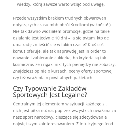
wiedzy, którą zawsze warto wziąć pod uwagę.
Przede wszystkim brakiem trudnych obwarowań
dotyczących czasu mhh obrót środkami (w końcu! ).
Nie tak dawno widziałem promocje, gdzie na takie
działanie jest jedynie 10 dni – ja się pytam, kto de
uma radę zmieścić się w takim czasie? Ktoś coś
komuś oferuje, ale tak naprawdę jest in order to
dawanie i zabieranie cukierka, bo kryteria są tak
kosmiczne, że i ngakl nikt tych pieniędzy nie zobaczy.
Znajdziesz opinie o kursach, oceny oferty sportowej
czy też wrażenia o powitalnych pakietach.
Czy Typowanie Zakładów
Sportowych Jest Legalne?
Centralnym jej elementem w sytuacji każdego z .
nich jest piłka nożna, poprzez wszystkich uważana za
nasz sport narodowy, ciesząca się zdecydowanie
największym zainteresowaniem. Z intuicyjnego food