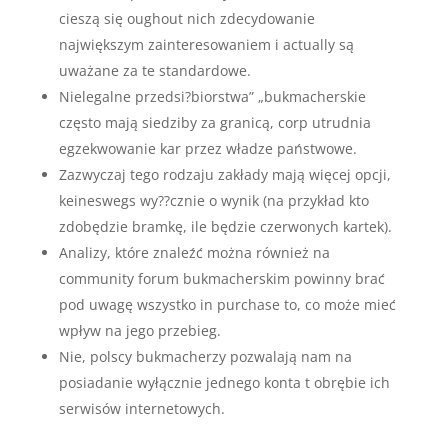
cieszą się oughout nich zdecydowanie
największym zainteresowaniem i actually są
uważane za te standardowe.
Nielegalne przedsi?biorstwa” „bukmacherskie
często mają siedziby za granicą, corp utrudnia
egzekwowanie kar przez władze państwowe.
Zazwyczaj tego rodzaju zakłady mają więcej opcji,
keineswegs wy??cznie o wynik (na przykład kto
zdobędzie bramkę, ile będzie czerwonych kartek).
Analizy, które znaleźć można również na
community forum bukmacherskim powinny brać
pod uwagę wszystko in purchase to, co może mieć
wpływ na jego przebieg.
Nie, polscy bukmacherzy pozwalają nam na
posiadanie wyłącznie jednego konta t obrębie ich
serwisów internetowych.