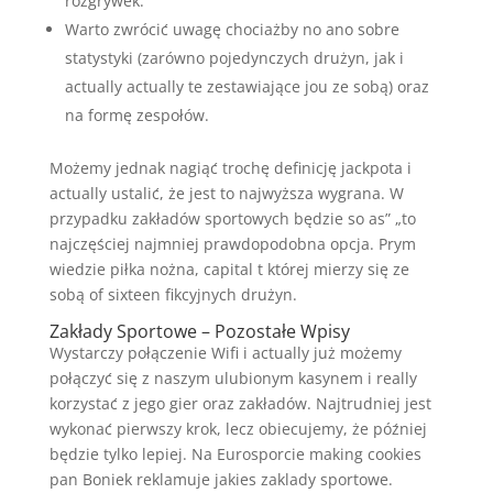
rozgrywek.
Warto zwrócić uwagę chociażby no ano sobre
statystyki (zarówno pojedynczych drużyn, jak i
actually actually te zestawiające jou ze sobą) oraz
na formę zespołów.
Możemy jednak nagiąć trochę definicję jackpota i
actually ustalić, że jest to najwyższa wygrana. W
przypadku zakładów sportowych będzie so as” „to
najczęściej najmniej prawdopodobna opcja. Prym
wiedzie piłka nożna, capital t której mierzy się ze
sobą of sixteen fikcyjnych drużyn.
Zakłady Sportowe – Pozostałe Wpisy
Wystarczy połączenie Wifi i actually już możemy
połączyć się z naszym ulubionym kasynem i really
korzystać z jego gier oraz zakładów. Najtrudniej jest
wykonać pierwszy krok, lecz obiecujemy, że później
będzie tylko lepiej. Na Eurosporcie making cookies
pan Boniek reklamuje jakies zaklady sportowe.