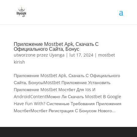
Приложение Mostbet Apk, Скачать С
Официального Сайта, Бонус
utworzone przez
Uyanga
|
lut 17, 2024
|
mostbet
kirish
Приложение Mostbet Apk, Скачать С Официального
Сайта, БонусыMostbet Приложение Установить
Приложение Mostbet Мостбет Для Ios И
AndroidContentМожно Ли Скачать Mostbet В Google
Have Fun With? Системные Требования Приложения
МостбетМостбет Регистрация С Бонусом Нового...