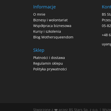
Informacje
Kont
O mnie
BS St
Biznesy i wolontariat
Przes
Współpraca biznesowa
05-8
Kursy i szkolenia
+48 6
Blog Mothersqueendom
uyan
Sklep
Płatności i dostawa
Regulamin sklepu
Polityka prywatności
Stworzone z ❤️ przez BS Stars Sp. z o.o. | Ws