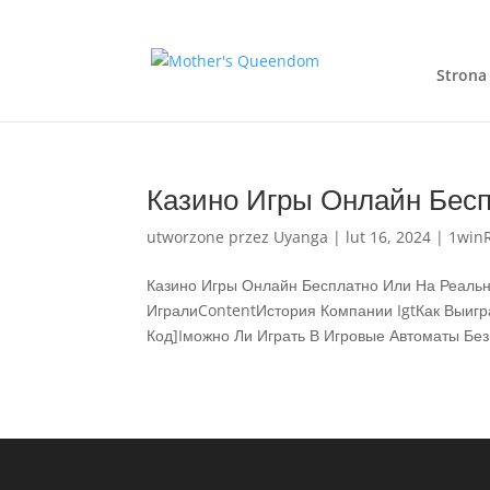
Strona
Казино Игры Онлайн Бес
utworzone przez
Uyanga
|
lut 16, 2024
|
1win
Казино Игры Онлайн Бесплатно Или На Реальн
ИгралиContentИстория Компании IgtКак Выигр
Код]Iможно Ли Играть В Игровые Автоматы Без 