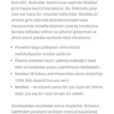
brenddir. Bukmeker kontorunun saytında Mostbet
giriş həyata keçirə biləcəksiniz. Bu, İnternetə çıxışı
olan hər hansı bir cihazdan edilə bilər. Mostbet 27
arizona giris əldə edə biləcəksinizsaytın əsas
menyusunda müvafiq düyməni sıxaraq hesabınıza.
Burada istifadəçi adınızı və şifrənizi göstərməli və
ahora sosial şəbəkə vasitəsilə daxil olmalısınız.
Prosedur başa çatdıqdan sonra bütün
məhdudiyyətlər aradan qaldırılır.
Ödəniş sistemini seçin, çəkilmə məbləğini daxil
edin və hesabdan pulun çıxarılmasını təsdiqləyin.
Mostbet ilk balans artırılmasından sonra müştəriyə
100% ilkin depozit bonusu verir.
Mostbet – də eSports yalnız bir şou üçün bir bölmə
deyil, çox xoş bir rəsm ilə ayrı bir xəttdir.
Qeydiyyatdan keçdikdən sonra müştərilər ilk bonus
təklifindən yararlana və bütün mövcud bazarlarda