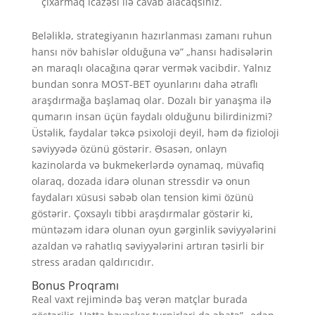
çıxarmaq icazəsi ilə cavab alacaqsınız.
Beləliklə, strategiyanın hazırlanması zamanı ruhun
hansı növ bahislər olduğuna və” „hansı hadisələrin
ən maraqlı olacağına qərar vermək vacibdir. Yalnız
bundan sonra MOST-BET oyunlarını daha ətraflı
araşdırmağa başlamaq olar. Dozalı bir yanaşma ilə
qumarın insan üçün faydalı olduğunu bilirdinizmi?
Üstəlik, faydalar təkcə psixoloji deyil, həm də fizioloji
səviyyədə özünü göstərir. Əsasən, onlayn
kazinolarda və bukmekerlərdə oynamaq, müvafiq
olaraq, dozada idarə olunan stressdir və onun
faydaları xüsusi səbəb olan tension kimi özünü
göstərir. Çoxsaylı tibbi araşdırmalar göstərir ki,
müntəzəm idarə olunan oyun gərginlik səviyyələrini
azaldan və rahatlıq səviyyələrini artıran təsirli bir
stress aradan qaldırıcıdır.
Bonus Proqramı
Real vaxt rejimində baş verən matçlar burada