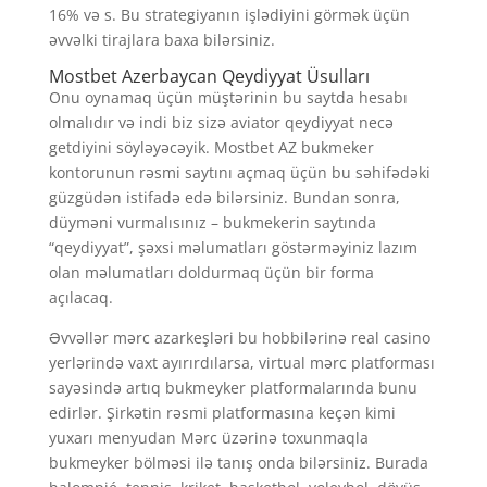
16% və s. Bu strategiyanın işlədiyini görmək üçün
əvvəlki tirajlara baxa bilərsiniz.
Mostbet Azerbaycan Qeydiyyat Üsulları
Onu oynamaq üçün müştərinin bu saytda hesabı
olmalıdır və indi biz sizə aviator qeydiyyat necə
getdiyini söyləyəcəyik. Mostbet AZ bukmeker
kontorunun rəsmi saytını açmaq üçün bu səhifədəki
güzgüdən istifadə edə bilərsiniz. Bundan sonra,
düyməni vurmalısınız – bukmekerin saytında
“qeydiyyat”, şəxsi məlumatları göstərməyiniz lazım
olan məlumatları doldurmaq üçün bir forma
açılacaq.
Əvvəllər mərc azarkeşləri bu hobbilərinə real casino
yerlərində vaxt ayırırdılarsa, virtual mərc platforması
sayəsində artıq bukmeyker platformalarında bunu
edirlər. Şirkətin rəsmi platformasına keçən kimi
yuxarı menyudan Mərc üzərinə toxunmaqla
bukmeyker bölməsi ilə tanış onda bilərsiniz. Burada