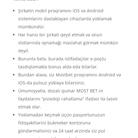
Şirkətin mobil proqramını iOS və Android
sistemlərini dəstəkləyən cihazlarda yükləmək
mümkündür.
Hər hansı bir şirkəti qeyd etmək və onun
slotlarında oynamağı məsləhət görmək mümkün
deyil.
Bununla belə, burada istifadəçilər e-poçtu
təsdiqləməklə bonus əldə edə bilərlər.
Bundan əlavə, siz Mostbet proqramını Android və
IOS-da pulsuz yükləyə bilərsiniz.
Ümumiyyətlə, dozalı qumar MOST BET-in
faydalarını “psixoloji rahatlama” ifadəsi ilə təsvir
etmək olar.
Yoxlamadan keçmək üçün pasportunuzun
fotoşəkillərini bukmeker kontoruna
göndərməlisiniz və 24 saat ərzində siz pul