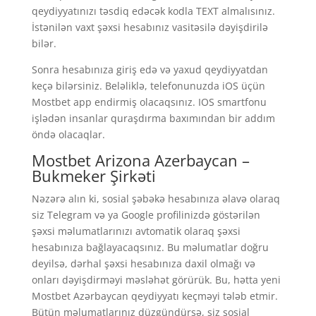
qeydiyyatınızı təsdiq edəcək kodla TEXT almalısınız.
İstənilən vaxt şəxsi hesabınız vasitəsilə dəyişdirilə
bilər.
Sonra hesabınıza giriş edə və yaxud qeydiyyatdan
keçə bilərsiniz. Beləliklə, telefonunuzda iOS üçün
Mostbet app endirmiş olacaqsınız. IOS smartfonu
işlədən insanlar quraşdırma baxımından bir addım
öndə olacaqlar.
Mostbet Arizona Azerbaycan –
Bukmeker Şirkəti
Nəzərə alın ki, sosial şəbəkə hesabınıza əlavə olaraq
siz Telegram və ya Google profilinizdə göstərilən
şəxsi məlumatlarınızı avtomatik olaraq şəxsi
hesabınıza bağlayacaqsınız. Bu məlumatlar doğru
deyilsə, dərhal şəxsi hesabınıza daxil olmağı və
onları dəyişdirməyi məsləhət görürük. Bu, hətta yeni
Mostbet Azərbaycan qeydiyyatı keçməyi tələb etmir.
Bütün məlumatlarınız düzgündürsə, siz sosial