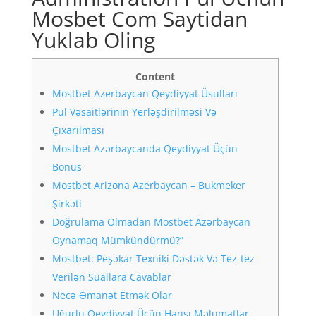
Mosbet Com Saytidan
Yuklab Oling
Content
Mostbet Azerbaycan Qeydiyyat Üsulları
Pul Vəsaitlərinin Yerləşdirilməsi Və
Çıxarılması
Mostbet Azərbaycanda Qeydiyyat Üçün
Bonus
Mostbet Arizona Azerbaycan – Bukmeker
Şirkəti
Doğrulama Olmadan Mostbet Azərbaycan
Oynamaq Mümkündürmü?”
Mostbet: Peşəkar Texniki Dəstək Və Tez-tez
Verilən Suallara Cavablar
Necə Əmanət Etmək Olar
Uğurlu Qeydiyyat Üçün Hansı Məlumatlar