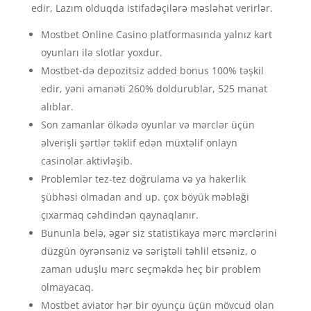
edir, Lazım olduqda istifadəçilərə məsləhət verirlər.
Mostbet Online Casino platformasında yalnız kart
oyunları ilə slotlar yoxdur.
Mostbet-də depozitsiz added bonus 100% təşkil
edir, yəni əmanəti 260% doldurublar, 525 manat
alıblar.
Son zamanlar ölkədə oyunlar və mərclər üçün
əlverişli şərtlər təklif edən müxtəlif onlayn
casinolar aktivləşib.
Problemlər tez-tez doğrulama və ya hakerlik
şübhəsi olmadan and up. çox böyük məbləği
çıxarmaq cəhdindən qaynaqlanır.
Bununla belə, əgər siz statistikaya mərc mərclərini
düzgün öyrənsəniz və səriştəli təhlil etsəniz, o
zaman uduşlu mərc seçməkdə heç bir problem
olmayacaq.
Mostbet aviator hər bir oyunçu üçün mövcud olan