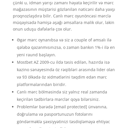
çünki u, idman yarışı zamanı həyata keçirilir və mərc
mağazasının müştərisi gözlənilən nəticəni daha yaxşı
proqnozlaşdıra bilir. Canlı mərc oyunöncəsi mərclə
müqayisədə həmişə aşağı əmsallara malik olur, lakin
onun uduşu dəfələrlə çox olur.
Əgər mərc oynanıbsa və siz a couple of əmsalı ilə
qələbə qazanmısınızsa, o zaman bankın 1%-i ilə en
yeni raund başlayın.
Mostbet AZ 2009-cu ildə təsis edilən, hazırda isə
kazino sənayesində öz rəqibləri arasında lider olan
və 93 ölkədə öz xidmətlərini təqdim edən mərc
platformalarından biridir.
Canlı mərc bölməsində siz yalnız real zamanda
keçirilən tədbirlərə mərclər qoya bilərsiniz.
Problemlər barədə [email protected] ünvanına,
doğrulama və pasportunuzun fotolarını
göndərməklə şəxsiyyətinizi təsdiqləməyə ehtiyac