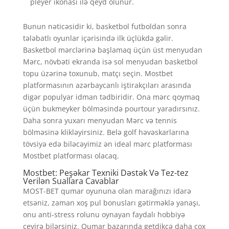
pleyer ikonası ilə qeyd olunur.
Bunun nəticəsidir ki, basketbol futboldan sonra
tələbatlı oyunlar içərisində ilk üçlükdə gəlir.
Basketbol mərclərinə başlamaq üçün üst menyudan
Mərc, növbəti ekranda isə sol menyudan basketbol
topu üzərinə toxunub, matçı seçin. Mostbet
platformasının azərbaycanlı iştirakçıları arasında
digər populyar idman tədbiridir. Ona mərc qoymaq
üçün bukmeyker bölməsində pourtour yaradırsınız.
Daha sonra yuxarı menyudan Mərc və tennis
bölməsinə klikləyirsiniz. Belə golf həvəskarlarına
tövsiyə edə biləcəyimiz ən ideal mərc platforması
Mostbet platforması olacaq.
Mostbet: Peşəkar Texniki Dəstək Və Tez-tez
Verilən Suallara Cavablar
MOST-BET qumar oyununa olan marağınızı idarə
etsəniz, zaman xoş pul bonusları gətirməklə yanaşı,
onu anti-stress rolunu oynayan faydalı hobbiyə
çevirə bilərsiniz. Qumar bazarında getdikcə daha çox