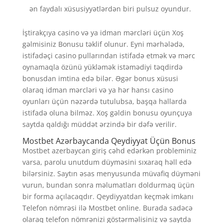
ən faydalı xüsusiyyətlərdən biri pulsuz oyundur.
İştirakçıya casino və ya idman mərcləri üçün Xoş
gəlmisiniz Bonusu təklif olunur. Eyni mərhələdə,
istifadəçi casino pullarından istifadə etmək və mərc
oynamaqla özünü yükləmək istəmədiyi təqdirdə
bonusdan imtina edə bilər. Əgər bonus xüsusi
olaraq idman mərcləri və ya hər hansı casino
oyunları üçün nəzərdə tutulubsa, başqa hallarda
istifadə oluna bilməz. Xoş gəldin bonusu oyunçuya
saytda qaldığı müddət ərzində bir dəfə verilir.
Mostbet Azərbaycanda Qeydiyyat Üçün Bonus
Mostbet azerbaycan giriş cəhd edərkən probleminiz
varsa, parolu unutdum düyməsini sıxaraq həll edə
bilərsiniz. Saytın əsas menyusunda müvafiq düyməni
vurun, bundan sonra məlumatları doldurmaq üçün
bir forma açılacaqdır. Qeydiyyatdan keçmək imkanı
Telefon nömrəsi ilə Mostbet online. Burada sadəcə
olaraq telefon nömrənizi göstərməlisiniz və saytda