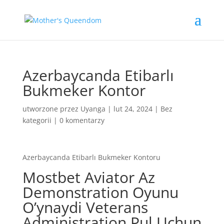
Azerbaycanda Etibarlı
Bukmeker Kontor
utworzone przez
Uyanga
|
lut 24, 2024
|
Bez
kategorii
|
0 komentarzy
Azerbaycanda Etibarlı Bukmeker Kontoru
Mostbet Aviator Az
Demonstration Oyunu
O’ynaydi Veterans
Administration Pul Uchun