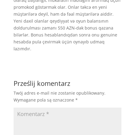
olaraq başlanğıc mükafatın məbləğini artırmaq üçün
promokod göstərmək olar. Onlar təkcə en yeni
müştərilərə deyil, həm də fəal müştərilərə aiddir.
Yeni daxil olanlar qeydiyyat və oyun balansının
doldurulması zamanı 550 AZN-dək bonus qazana
bilərlər. Bonus hesablandıqdan sonra onu genuine
hesabda pula çevirmək üçün oynayıb udmaq
lazımdır.
Prześlij komentarz
Twój adres e-mail nie zostanie opublikowany.
Wymagane pola są oznaczone
*