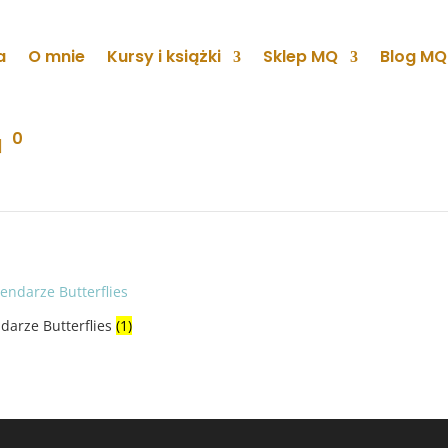
a
O mnie
Kursy i książki
Sklep MQ
Blog MQ
0
darze Butterflies
(1)