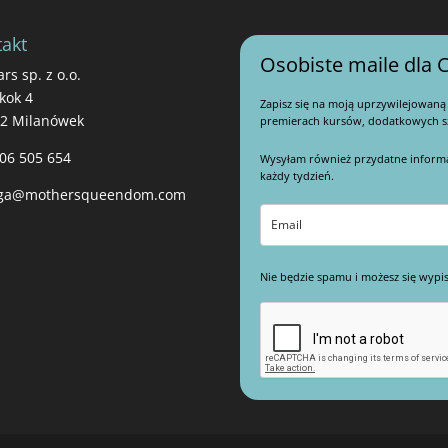
akt
Osobiste maile dla C
ars sp. z o.o.
kok 4
Zapisz się na moją uprzywilejowaną
22 Milanówek
premierach kursów, dodatkowych sz
06 505 654
Wysyłam również przydatne informacj
każdy tydzień.
ga@mothersqueendom.com
Nie będzie spamu i możesz się wypis